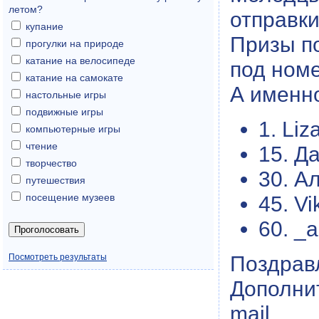
летом?
отправки
купание
Призы п
прогулки на природе
катание на велосипеде
под ном
катание на самокате
А именн
настольные игры
подвижные игры
1. Li
компьютерные игры
чтение
15. Д
творчество
30. А
путешествия
посещение музеев
45. V
60. _a
Поздрав
Посмотреть результаты
Дополни
mail.