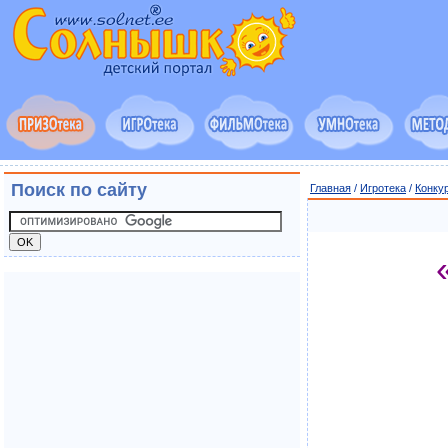
Поиск по сайту
Главная
/
Игротека
/
Конку