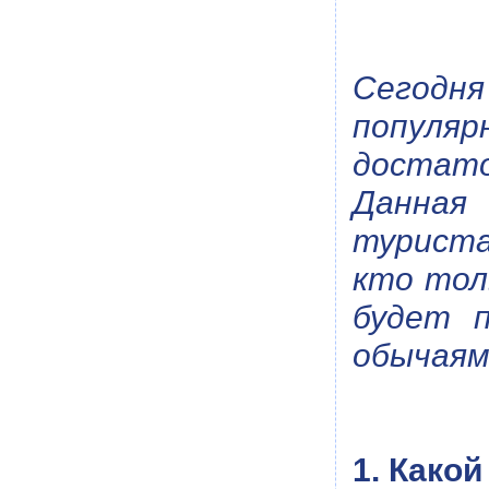
Сегодн
популя
достато
Данная
туриста
кто тол
будет п
обычаям
1. Како