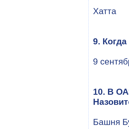
Хатта
9. Когд
9 сентяб
10. В О
Назовите
Башня Б