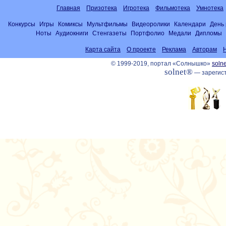
Главная
Призотека
Игротека
Фильмотека
Умнотека
Конкурсы
Игры
Комиксы
Мультфильмы
Видеоролики
Календари
День
Ноты
Аудиокниги
Стенгазеты
Портфолио
Медали
Дипломы
Карта сайта
О проекте
Реклама
Авторам
© 1999-2019, портал «Солнышко»
solne
solnet®
— зарегист