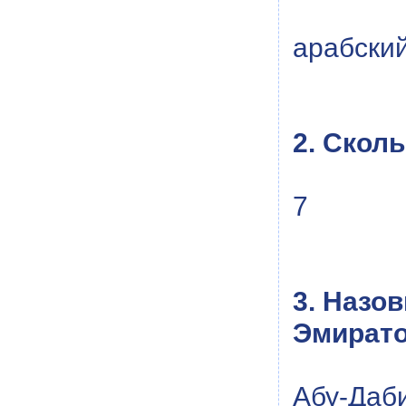
арабски
2. Скол
7
3. Назо
Эмирато
Абу-Даб