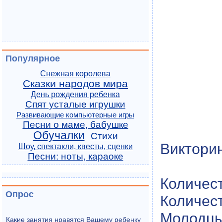
Популярное
Снежная королева
Сказки народов мира
День рождения ребенка
Спят усталые игрушки
Развивающие компьютерные игры
Песни о маме, бабушке
Обучалки
Стихи
Виктори
Шоу, спектакли, квесты, сценки
Песни: ноты, караоке
Количест
Опрос
Количест
Молодцы
Какие занятия нравятся Вашему ребенку