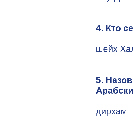
4. Кто 
шейх Ха
5. Назо
Арабски
дирхам