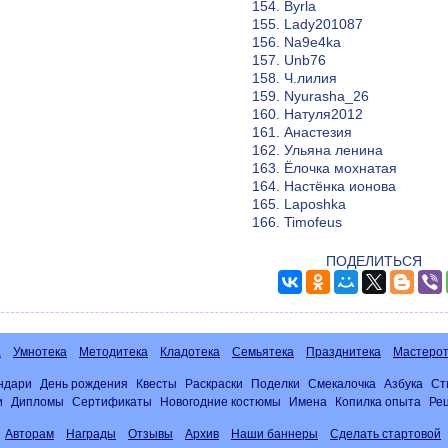
154. Byrla
155. Lady201087
156. Na9e4ka
157. Unb76
158. Ч.лилия
159. Nyurasha_26
160. Натуля2012
161. Анастезия
162. Ульяна ленина
163. Ёлочка мохнатая
164. Настёнка ионова
165. Laposhka
166. Timofeus
ПОДЕЛИТЬСЯ
а
Умнотека
Методитека
Кладотека
Семьятека
Празднитека
Мастерот
ндари
День рождения
Квесты
Раскраски
Поделки
Смекалочка
Азбука
Ст
и
Дипломы
Сертификаты
Новогодние костюмы
Имена
Копилка опыта
Ре
Авторам
Награды
Отзывы
Архив
Наши баннеры
Сделать стартовой