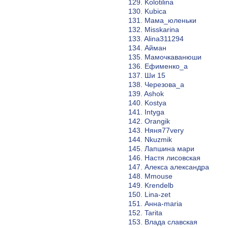
129. Kolotilina
130. Kubica
131. Мама_юленьки
132. Misskarina
133. Alina311294
134. Айман
135. Мамочкаванюши
136. Ефименко_а
137. Ши 15
138. Черезова_a
139. Ashok
140. Kostya
141. Intyga
142. Orangik
143. Няня77very
144. Nkuzmik
145. Лапшина мари
146. Настя лисовская
147. Алекса александра
148. Mmouse
149. Krendelb
150. Lina-zet
151. Анна-maria
152. Tarita
153. Влада славская