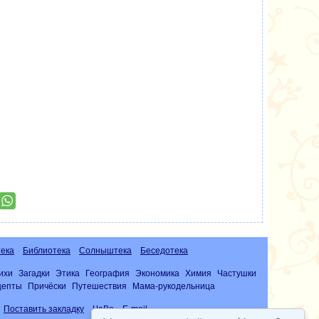
ека
Библиотека
Солныштека
Беседотека
ихи
Загадки
Этика
География
Экономика
Химия
Частушки
цепты
Причёски
Путешествия
Мама-рукодельница
Поставить закладку
ЧаВо
E-mail