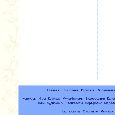
Главная
Призотека
Игротека
Фильмотек
Конкурсы
Игры
Комиксы
Мультфильмы
Видеоролики
Кале
Ноты
Аудиокниги
Стенгазеты
Портфолио
Медал
Карта сайта
О проекте
Реклама