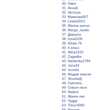
30. Овен
31. Инна5
32. Verunya
33. Мамочка007
34. Leska2012
35. Marina samsn
36. Margo_studio
37. Дарьяvs
38. Irina0105
39. Юлия 76
40. 4 класс
41. Alina2310
42. Zagadka
43. Nastenka2784
44. Jana24
45. Iscorka
46. Мадам максик
47. Shurka@
48. Zakroma
49. Олеся-леся
50. Nadinn
51. Ирина ник
52. Чуддо
53. Timur3000
54. Начало