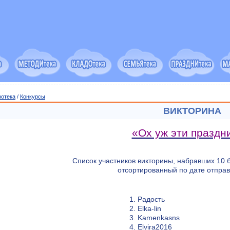
ротека
/
Конкурсы
ВИКТОРИНА
«Ох уж эти праздн
Список участников викторины, набравших 10 
отсортированный по дате отправ
1. Радость
2. Elka-lin
3. Kamenkasns
4. Elvira2016