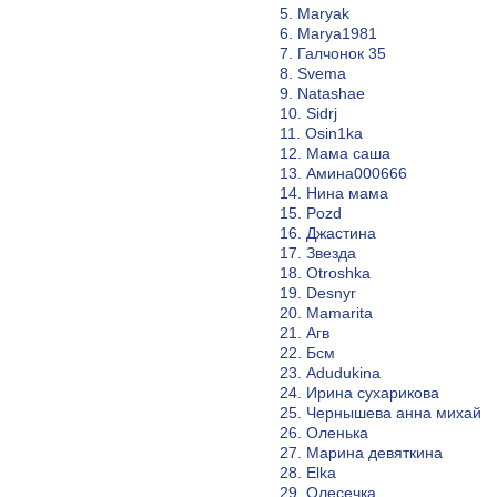
5. Maryak
6. Marya1981
7. Галчонок 35
8. Svema
9. Natashae
10. Sidrj
11. Osin1ka
12. Мама саша
13. Амина000666
14. Нина мама
15. Pozd
16. Джастина
17. Звезда
18. Otroshka
19. Desnyr
20. Mamarita
21. Агв
22. Бсм
23. Adudukina
24. Ирина сухарикова
25. Чернышева анна михай
26. Оленька
27. Марина девяткина
28. Elka
29. Олесечка