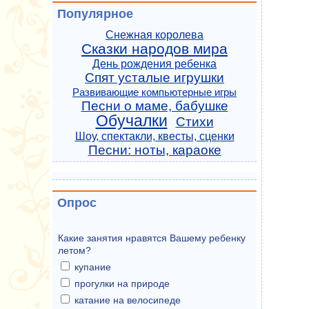
Популярное
Снежная королева
Сказки народов мира
День рождения ребенка
Спят усталые игрушки
Развивающие компьютерные игры
Песни о маме, бабушке
Обучалки
Стихи
Шоу, спектакли, квесты, сценки
Песни: ноты, караоке
Опрос
Какие занятия нравятся Вашему ребенку
летом?
купание
прогулки на природе
катание на велосипеде