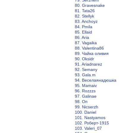
80. Gravesnake
81. Tata26
82. Stellyk
83. Anchoyz
84. Pmila
85. Ellaid
86. Aria
87. Vagaika
88. Valentina86
89. Чайка оливия
90. Oksidr
91. Ariadnarez
92. Semany
93. Gala.m
94. Веселаянадюшка
95. Mamaiv
96. Rozzzs
97. Galinae
98. Оп
99. Nicserzh
100. Daniel
101. Nastyamos
102. Роберт-1915
103. Valeri_07