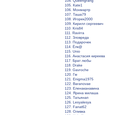
104. Queengrang
105. Kate1
106. Монмартр
107. Таша79
108. Игорек2000
109. Кирилл сергеевич
110. Kris84
111. Ravirra
112. Зловреда
113. Подарочек
114. Ёлк@
115. Unio
116. Анастасия киреева
117. Брат любы
118. Drake
119. Gavroche
120. Гм
121. Enigma1975
122. Baranovae
123. Еленаканавина
124. Ярина милаша
125. Татьянап
126. Lesyalesya
127. Fanat62
128. Оливка