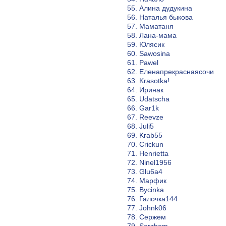
55. Алина дудукина
56. Наталья быкова
57. Маматаня
58. Лана-мама
59. Юлясик
60. Sawosina
61. Pawel
62. Еленапрекраснаясочи
63. Krasotka!
64. Иринак
65. Udatscha
66. Gar1k
67. Reevze
68. Juli5
69. Krab55
70. Crickun
71. Henrietta
72. Ninel1956
73. Glu6a4
74. Марфик
75. Bycinka
76. Галочка144
77. Johnk06
78. Сержем
79. Serzhem