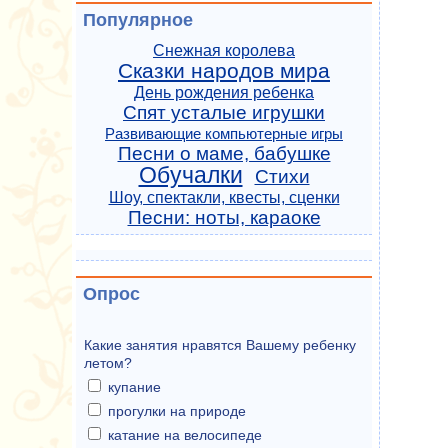
Популярное
Снежная королева
Сказки народов мира
День рождения ребенка
Спят усталые игрушки
Развивающие компьютерные игры
Песни о маме, бабушке
Обучалки
Стихи
Шоу, спектакли, квесты, сценки
Песни: ноты, караоке
Опрос
Какие занятия нравятся Вашему ребенку
летом?
купание
прогулки на природе
катание на велосипеде