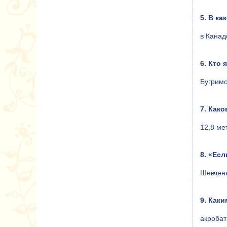
5. В ка
в Канад
6. Кто
Бугрим
7. Как
12,8 ме
8. «Ес
Шевчен
9. Как
акробат