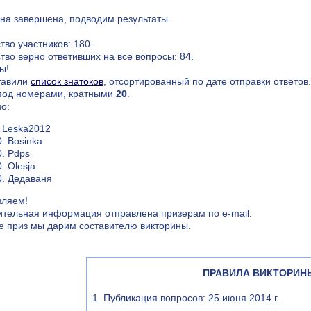
на завершена, подводим результаты.
тво участников: 180.
тво верно ответивших на все вопросы: 84.
ы!
тавили
список знатоков
, отсортированный по дате отправки ответов
 под номерами, кратными
20
.
о:
. Leska2012
0. Bosinka
0. Pdps
. Olesja
0. Дедаваня
вляем!
тельная информация отправлена призерам по e-mail.
е приз мы дарим составителю викторины.
ПРАВИЛА ВИКТОРИН
1. Публикация вопросов: 25 июня 2014 г.