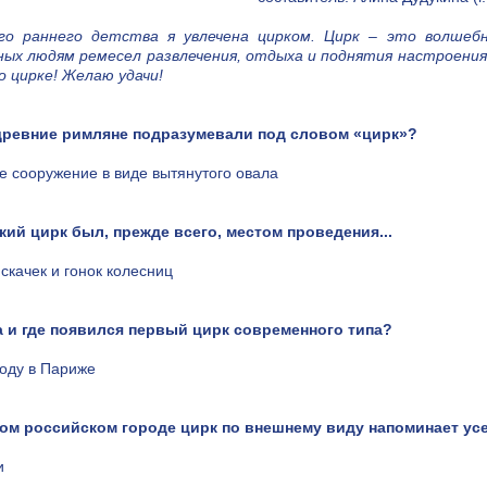
го раннего детства я увлечена цирком. Цирк – это волшебн
ых людям ремесел развлечения, отдыха и поднятия настроения!
о цирке! Желаю удачи!
 древние римляне подразумевали под словом «цирк»?
е сооружение в виде вытянутого овала
кий цирк был, прежде всего, местом проведения...
 скачек и гонок колесниц
да и где появился первый цирк современного типа?
году в Париже
аком российском городе цирк по внешнему виду напоминает ус
и