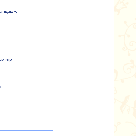
рандаш».
ых игр
»