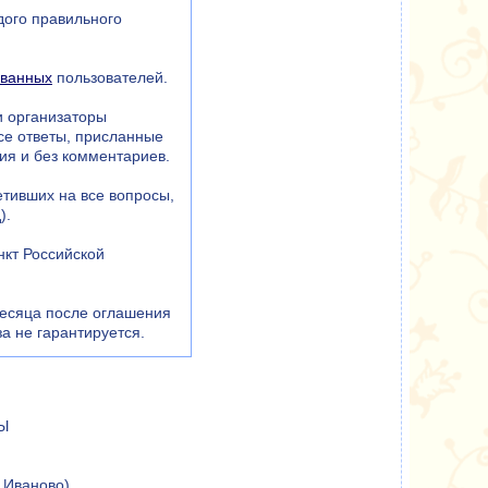
ждого правильного
ованных
пользователей.
и организаторы
все ответы, присланные
ия и без комментариев.
етивших на все вопросы,
).
нкт Российской
месяца после оглашения
а не гарантируется.
Ы
. Иваново)