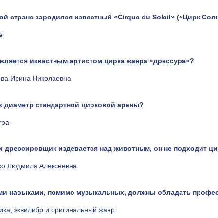
кой стране зародился известный «Cirque du Soleil» («Цирк Сол
е
 является известным артистом цирка жанра «дрессура»?
ова Ирина Николаевна
ов диаметр стандартной цирковой арены?
тра
ли дрессировщик издевается над животным, он не подходит ци
ко Людмила Алексеевна
ими навыками, помимо музыкальных, должны обладать проф
ика, эквилибр и оригинальный жанр