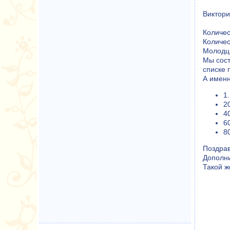
Виктори
Количес
Количес
Молодц
Мы сос
списке
А именн
1
2
4
60
8
Поздра
Дополни
Такой ж