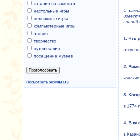
катание на самокате
С само
настольные игры
известн
подвижные игры
знаний 
компьютерные игры
чтение
1. Что
творчество
путешествия
открыто
посещение музеев
2. Римс
конских
Посмотреть результаты
3. Ког
в 1774 
4. В к
в Казан