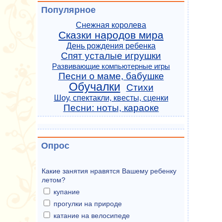
Популярное
Снежная королева
Сказки народов мира
День рождения ребенка
Спят усталые игрушки
Развивающие компьютерные игры
Песни о маме, бабушке
Обучалки
Стихи
Шоу, спектакли, квесты, сценки
Песни: ноты, караоке
Опрос
Какие занятия нравятся Вашему ребенку
летом?
купание
прогулки на природе
катание на велосипеде