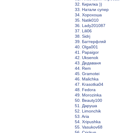
32. Кирилка ))
33. Натали супер
34. Хорохоша
35. Natik010
36. Lady201087
37. Lili06
38. Sidrj
39. Баттерфляй
40. Olga001
41. Papaigor
42. Uksenok
43. Дедаваня
44. Rem
45. Gramotei
46. Malichka
47. Krasotka04
48. Fedora
49. Morozinka
50. Beauty100
51. Даруша
52. Limonchik
53. Aria
54. Xripushka
55. Vasukov68
56. Crickun