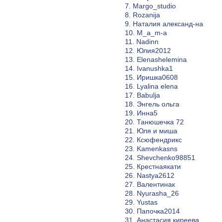
7. Margo_studio
8. Rozanija
9. Наталия александ-на
10. M_a_m-a
11. Nadinn
12. Юлия2012
13. Elenashelemina
14. Ivanushka1
15. Иришка0608
16. Lyalina elena
17. Babulja
18. Энгель ольга
19. Инна5
20. Танюшечка 72
21. Юля и миша
22. Ксюфендрикс
23. Kamenkasns
24. Shevchenko98851
25. Крестнаякати
26. Nastya2612
27. Валентинак
28. Nyurasha_26
29. Yustas
30. Папочка2014
31. Анастасия киреева