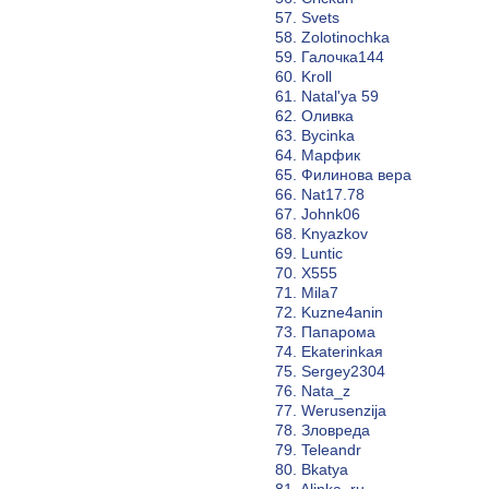
57. Svets
58. Zolotinochka
59. Галочка144
60. Kroll
61. Natal'ya 59
62. Оливка
63. Bycinka
64. Марфик
65. Филинова вера
66. Nat17.78
67. Johnk06
68. Knyazkov
69. Luntic
70. X555
71. Mila7
72. Kuzne4anin
73. Папарома
74. Ekaterinkaя
75. Sergey2304
76. Nata_z
77. Werusenzija
78. Зловреда
79. Teleandr
80. Bkatya
81. Alinka_ru