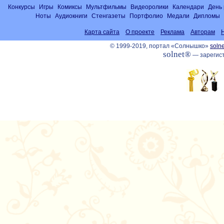
Конкурсы
Игры
Комиксы
Мультфильмы
Видеоролики
Календари
День
Ноты
Аудиокниги
Стенгазеты
Портфолио
Медали
Дипломы
Карта сайта
О проекте
Реклама
Авторам
© 1999-2019, портал «Солнышко»
solne
solnet®
— зарегист