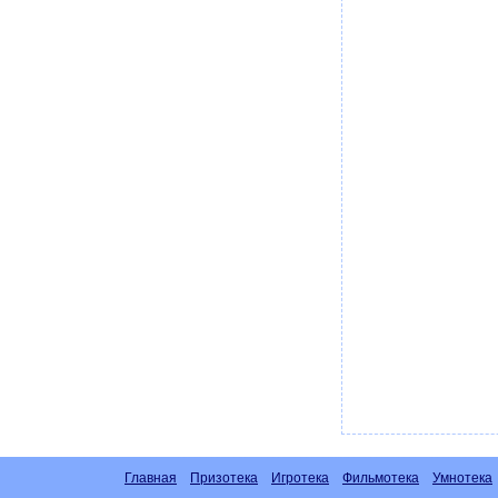
Главная
Призотека
Игротека
Фильмотека
Умнотека