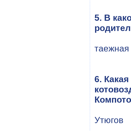
5. В ка
родител
таежная
6. Кака
котовоз
Компото
Утюгов