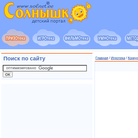
Поиск по сайту
Главная
/
Игротека
/
Конку