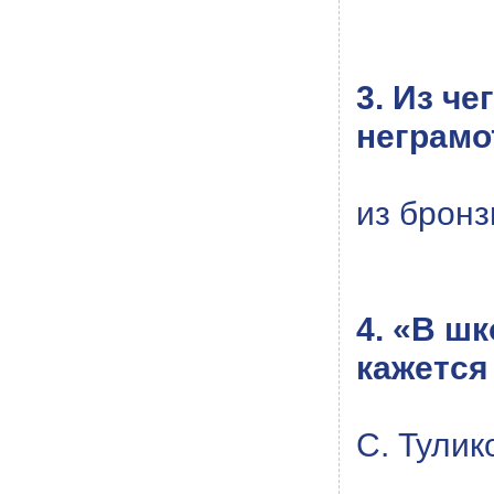
3. Из ч
неграмо
из брон
4. «В ш
кажется
С. Тулик