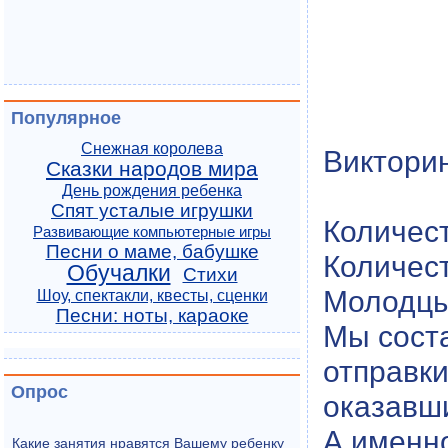
Популярное
Снежная королева
Виктори
Сказки народов мира
День рождения ребенка
Спят усталые игрушки
Количест
Развивающие компьютерные игры
Песни о маме, бабушке
Количест
Обучалки
Стихи
Молодцы
Шоу, спектакли, квесты, сценки
Песни: ноты, караоке
Мы сост
отправки
Опрос
оказавш
А именн
Какие занятия нравятся Вашему ребенку