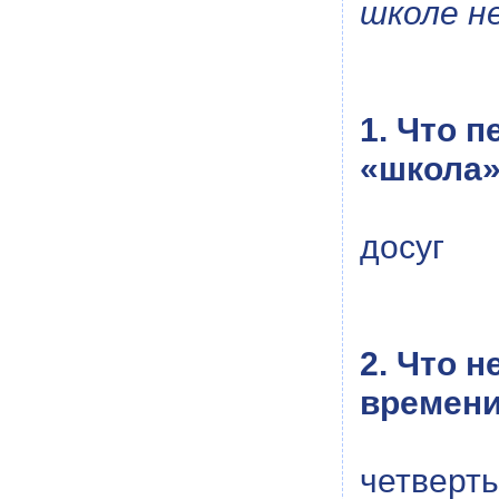
школе н
1. Что 
«школа
досуг
2. Что 
времен
четверть