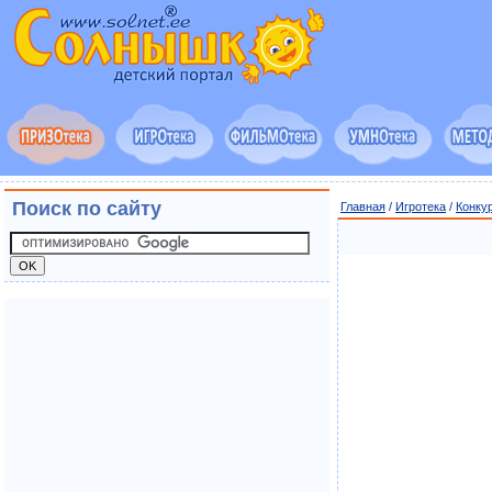
Поиск по сайту
Главная
/
Игротека
/
Конку