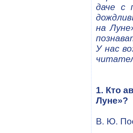
даче с 
дождлив
на Луне
познава
У нас в
читател
1. Кто 
Луне»?
В. Ю. По