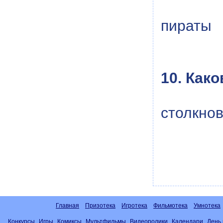
пираты
10. Как
столкно
Главная
Призотека
Игротека
Фильмотека
Умнотека
Конкурсы
Игры
Комиксы
Мультфильмы
Видеоролики
Календари
День