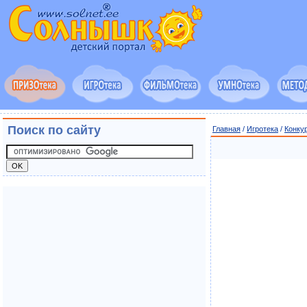
Поиск по сайту
Главная
/
Игротека
/
Конку