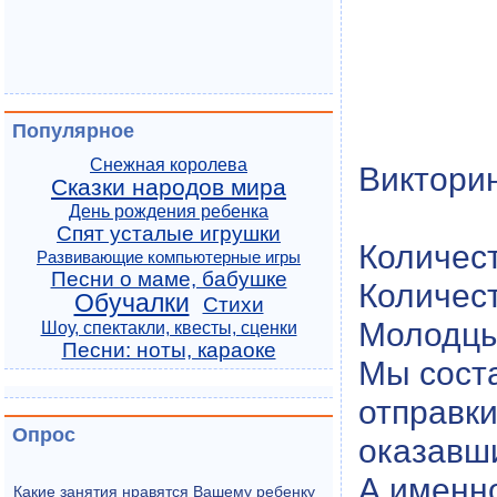
Популярное
Снежная королева
Виктори
Сказки народов мира
День рождения ребенка
Спят усталые игрушки
Количест
Развивающие компьютерные игры
Песни о маме, бабушке
Количест
Обучалки
Стихи
Молодцы
Шоу, спектакли, квесты, сценки
Песни: ноты, караоке
Мы сост
отправки
Опрос
оказавш
А именн
Какие занятия нравятся Вашему ребенку