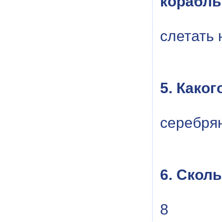
корабль
слетать 
5. Како
серебря
6. Скол
8