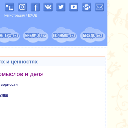
Регистрация
ВХОД
/
ях и ценностях
омыслов и дел»
 верности
курса