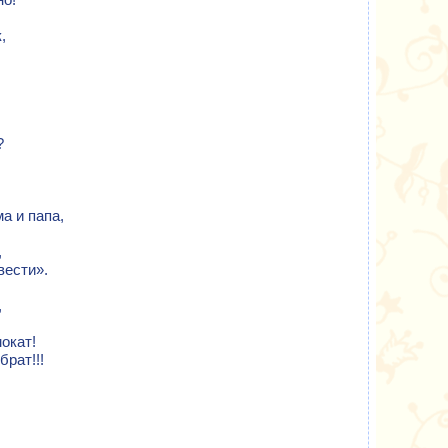
,
!
?
а и папа,
,
вести».
,
окат!
брат!!!