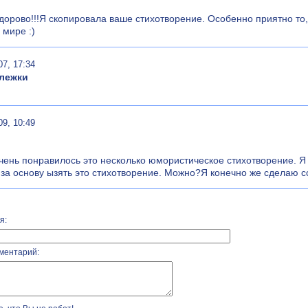
дорово!!!Я скопировала ваше стихотворение. Особенно приятно то, ч
 мире :)
07, 17:34
лежки
09, 10:49
чень понравилось это несколько юмористическое стихотворение. Я
 за основу ызять это стихотворение. Можно?Я конечно же сделаю сс
я:
ментарий: