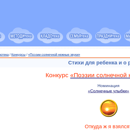
ротека
/
Конкурсы
/
«Поэзии солнечной нежные звуки»
Стихи для ребенка и о 
Конкурс
«Поэзии солнечной 
Номинация
«Солнечные улыбки»
Откуда ж я взялся