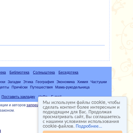
ека
Библиотека
Солныштека
Беседотека
ихи
Загадки
Этика
География
Экономика
Химия
Частушки
цепты
Причёски
Путешествия
Мама-рукодельница
Поставить закладку
ЧаВо
E-mail
Мы используем файлы cookie, чтобы
кции и авторов
запрещена
сделать контент более интересным и
подходящим для Вас. Продолжая
законом.
просматривать сайт, Вы соглашаетесь
с нашими условиями использования
cookie-файлов.
Подробнее...