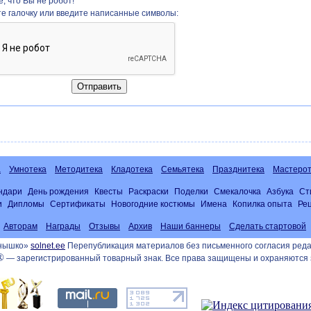
, что Вы не робот!
те галочку или введите написанные символы:
а
Умнотека
Методитека
Кладотека
Семьятека
Празднитека
Мастерот
ндари
День рождения
Квесты
Раскраски
Поделки
Смекалочка
Азбука
Ст
и
Дипломы
Сертификаты
Новогодние костюмы
Имена
Копилка опыта
Ре
Авторам
Награды
Отзывы
Архив
Наши баннеры
Сделать стартовой
лнышко»
solnet.ee
Перепубликация материалов без письменного согласия реда
®
— зарегистрированный товарный знак. Все права защищены и охраняются 