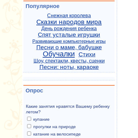
Популярное
Снежная королева
Сказки народов мира
День рождения ребенка
Спят усталые игрушки
Развивающие компьютерные игры
Песни о маме, бабушке
Обучалки
Стихи
Шоу, спектакли, квесты, сценки
Песни: ноты, караоке
Опрос
Какие занятия нравятся Вашему ребенку
летом?
купание
прогулки на природе
катание на велосипеде