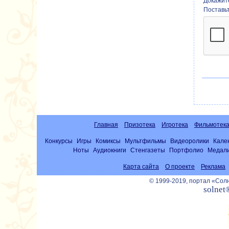
Докажите
Поставь
Главная
Призотека
Игротека
Фильмотек
Конкурсы
Игры
Комиксы
Мультфильмы
Видеоролики
Кале
Ноты
Аудиокниги
Стенгазеты
Портфолио
Медал
Карта сайта
О проекте
Реклама
© 1999-2019, портал «Со
solnet