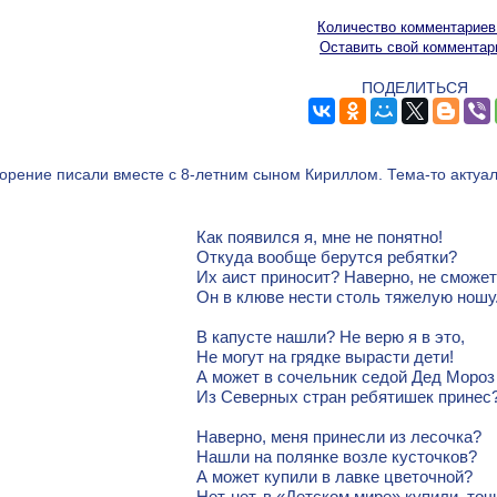
Количество комментариев
Оставить свой комментар
ПОДЕЛИТЬСЯ
орение писали вместе с 8-летним сыном Кириллом. Тема-то актуаль
Как появился я, мне не понятно!
Откуда вообще берутся ребятки?
Их аист приносит? Наверно, не сможет
Он в клюве нести столь тяжелую ношу
В капусте нашли? Не верю я в это,
Не могут на грядке вырасти дети!
А может в сочельник седой Дед Мороз
Из Северных стран ребятишек принес
Наверно, меня принесли из лесочка?
Нашли на полянке возле кусточков?
А может купили в лавке цветочной?
Нет-нет, в «Детском мире» купили, точ