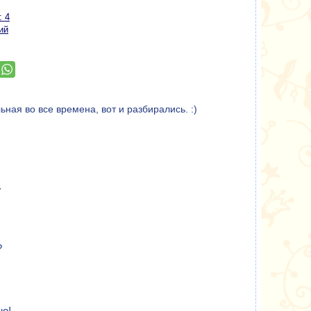
: 4
ий
ная во все времена, вот и разбирались. :)
.
?
но!