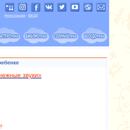
Регистрация
ВХОД
/
ребенке
нежные звуки»
?