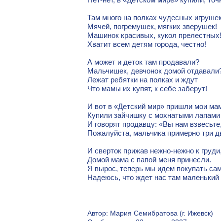
Там много на полках чудесных игрушек
Мячей, погремушек, мягких зверушек!
Машинок красивых, кукол прелестных
Хватит всем детям города, честно!
А может и деток там продавали?
Мальчишек, девчонок домой отдавали
Лежат ребятки на полках и ждут
Что мамы их купят, к себе заберут!
И вот в «Детский мир» пришли мои мам
Купили зайчишку с мохнатыми лапами
И говорят продавцу: «Вы нам взвесьте
Пожалуйста, мальчика примерно три д
И сверток прижав нежно-нежно к груди
Домой мама с папой меня принесли.
Я вырос, теперь мы идем покупать сам
Надеюсь, что ждет нас там маленький 
Автор: Мария Семибратова (г. Ижевск)