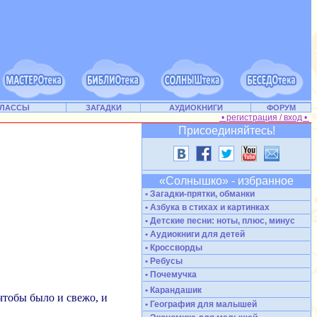
КЛАССЫ
ЗАГАДКИ
АУДИОКНИГИ
ФОРУМ
• регистрация / вход •
Присоединяйтесь!
«Солнышко» - избранное
• Загадки-прятки, обманки
• Азбука в стихах и картинках
• Детские песни: ноты, плюс, минус
• Аудиокниги для детей
• Кроссворды
• Ребусы
• Почемучка
• Карандашик
 чтобы было и свежо, и
• География для малышей