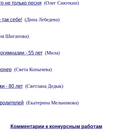
то не только песня
(Олег Сиюткин)
 так себе!
(Дина Лебедева)
я Шигапова)
гимназии - 55 лет
(Мила)
ионер
(Света Копычева)
и - 80 лет
(Светлана Дедык)
родителей
(Екатерина Мельникова)
Комментарии к конкурсным работам