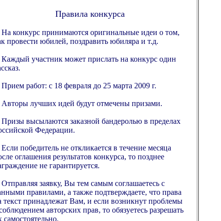
Правила конкурса
. На конкурс принимаются оригинальные идеи о том,
ак провести юбилей, поздравить юбиляра и т.д.
. Каждый участник может прислать на конкурс один
ссказ.
. Прием работ: с 18 февраля до 25 марта 2009 г.
. Авторы лучших идей будут отмечены призами.
. Призы высылаются заказной бандеролью в пределах
оссийской Федерации.
. Если победитель не откликается в течение месяца
осле оглашения результатов конкурса, то позднее
аграждение не гарантируется.
. Отправляя заявку, Вы тем самым соглашаетесь с
анными правилами, а также подтверждаете, что права
а текст принадлежат Вам, и если возникнут проблемы
 соблюдением авторских прав, то обязуетесь разрешать
х самостоятельно.