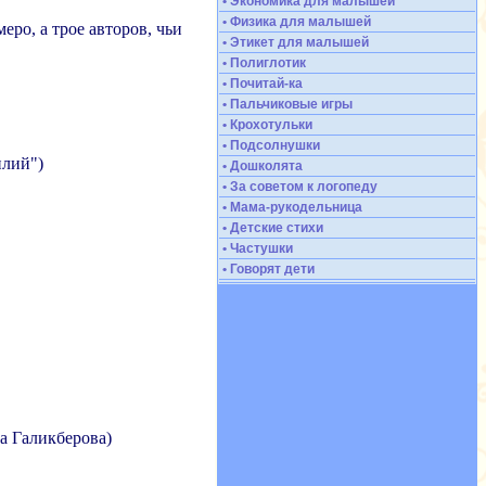
• Экономика для малышей
• Физика для малышей
еро, а трое авторов, чьи
• Этикет для малышей
• Полиглотик
• Почитай-ка
• Пальчиковые игры
• Крохотульки
• Подсолнушки
илий")
• Дошколята
• За советом к логопеду
• Мама-рукодельница
• Детские стихи
• Частушки
• Говорят дети
 Галикберова)