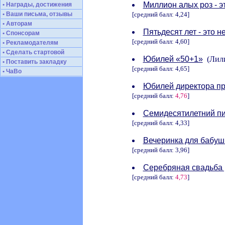
Миллион алых роз - э
• Награды, достижения
• Ваши письма, отзывы
[средний балл: 4,24]
• Авторам
Пятьдесят лет - это не
• Спонсорам
[средний балл: 4,60]
• Рекламодателям
• Сделать стартовой
Юбилей «50+1»
(Лили
• Поставить закладку
[средний балл: 4,65]
• ЧаВо
Юбилей директора про
[средний балл:
4,76
]
Семидесятилетний п
[средний балл: 4,33]
Вечеринка для бабушк
[средний балл: 3,96]
Серебряная свадьба 
[средний балл:
4,73
]