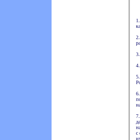
1
к
2
ра
3
4
5
Р
6
п
н
7
д
н
с
и