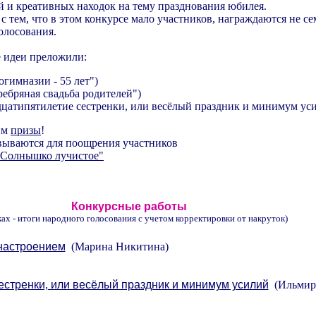
 и креативных находок на тему празднования юбилея.
с тем, что в этом конкурсе мало участников, награждаются не сем
олосования.
е идеи преложили:
гимназии - 55 лет")
ебряная свадьба родителей")
цатипятилетие сестренки, или весёлый праздник и минимум ус
им
призы
!
овываются для поощрения участников
"Солнышко лучистое"
Конкурсные работы
ках - итоги народного голосования с учетом корректировки от накруток)
настроением
(Марина Никитина)
естренки, или весёлый праздник и минимум усилий
(Ильмира