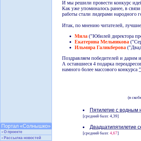
И мы решили провести конкурс идей
Как уже упоминалось ранее, в связи 
работы стали лидерами народного г
Итак, по мнению читателей, лучши
Мила
("Юбилей директора про
Екатерина Мельникова
("Сер
Ильмира Галикберова
("Двад
Поздравляем победителей и дарим 
А оставшиеся 4 подарка переадрес
намного более массового конкурса
(в скоб
Пятилетие с водным 
[средний балл: 4,39]
Портал «Солнышко»
Двадцатипятилетие с
• О проекте
[средний балл:
4,67
]
• Рассылка новостей