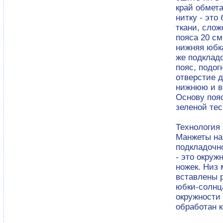
край обмета
нитку - это
ткани, слож
пояса 20 см
нижняя юбка
же подкладо
пояс, подог
отверстие 
нижнюю и в
Основу поя
зеленой те
Технология
Манжеты на 
подкладочно
- это окруж
ножек. Низ 
вставлены р
юбки-солнца
окружности 
обработан к