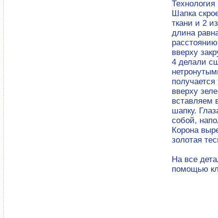
Технология
Шапка скрое
ткани и 2 и
длина равна
расстоянию
вверху закр
4 делали с
нетронутым
получается 
вверху зеле
вставляем 
шапку. Глаз
собой, нап
Корона выре
золотая тес
На все дета
помощью кл