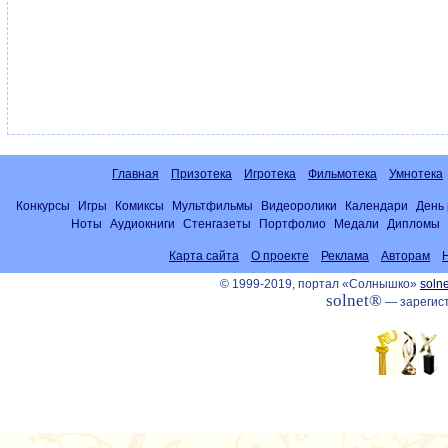
Главная
Призотека
Игротека
Фильмотека
Умнотека
Конкурсы
Игры
Комиксы
Мультфильмы
Видеоролики
Календари
День
Ноты
Аудиокниги
Стенгазеты
Портфолио
Медали
Дипломы
Карта сайта
О проекте
Реклама
Авторам
© 1999-2019, портал «Солнышко»
solne
solnet®
— зарегист