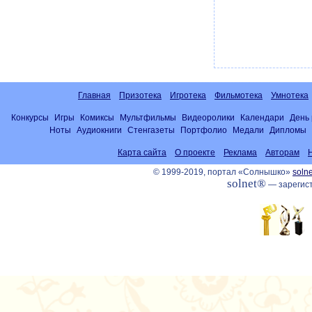
Главная
Призотека
Игротека
Фильмотека
Умнотека
Конкурсы
Игры
Комиксы
Мультфильмы
Видеоролики
Календари
День
Ноты
Аудиокниги
Стенгазеты
Портфолио
Медали
Дипломы
Карта сайта
О проекте
Реклама
Авторам
© 1999-2019, портал «Солнышко»
solne
solnet®
— зарегист