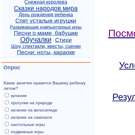
Снежная королева
Сказки народов мира
День рождения ребенка
Спят усталые игрушки
Развивающие компьютерные игры
Посмо
Песни о маме, бабушке
Обучалки
Стихи
Шоу, спектакли, квесты, сценки
Песни: ноты, караоке
Усл
Опрос
Какие занятия нравятся Вашему ребенку
летом?
Резу
купание
прогулки на природе
катание на велосипеде
катание на самокате
настольные игры
подвижные игры