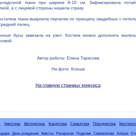
дкладочной ткани при ширине 8-10 см. Зафиксировала потай
пкой, а с лицевой стороны нашила стразу.
остатков ткани выкроила перчатки по принципу свадебных с петел
средний палец.
инные бусы завязала на узел. Костюм можно дополнить малень
очкой.
Автор работы: Елена Тарасова
На фото: Ксюша
На главную страницу конкурса
а
Умнотека
Методитека
Кладотека
Семьятека
Празднитека
Мастерот
ндари
День рождения
Квесты
Раскраски
Поделки
Смекалочка
Азбука
Ст