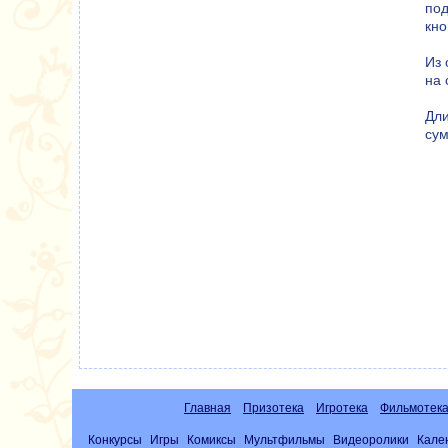
по
кно
Из 
на 
Дл
сум
Главная
Призотека
Игротека
Фильмотек
Конкурсы
Игры
Комиксы
Мультфильмы
Видеоролики
Кале