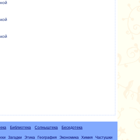
ной
ькой
кой
ека
Библиотека
Солныштека
Беседотека
ихи
Загадки
Этика
География
Экономика
Химия
Частушки