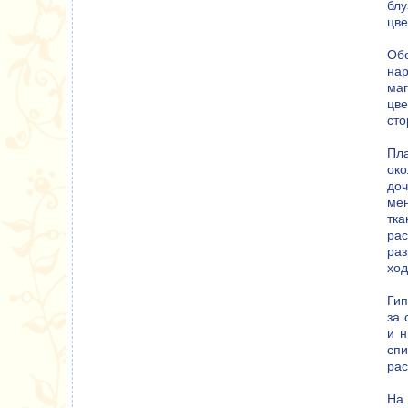
блу
цве
Обо
нар
маг
цв
сто
Пла
око
доч
мен
тка
ра
раз
ход
Гип
за 
и н
спи
рас
На 