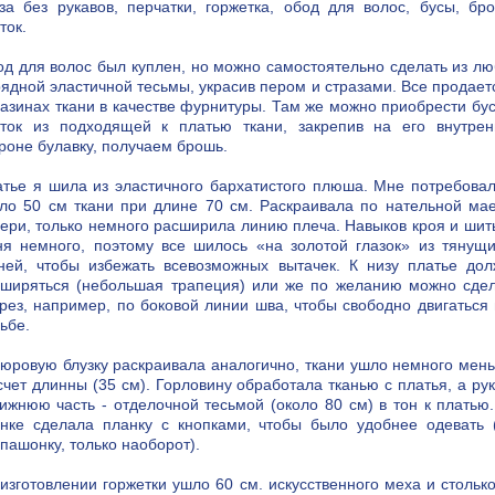
за без рукавов, перчатки, горжетка, обод для волос, бусы, бр
ток.
д для волос был куплен, но можно самостоятельно сделать из л
ядной эластичной тесьмы, украсив пером и стразами. Все продает
азинах ткани в качестве фурнитуры. Там же можно приобрести бу
еток из подходящей к платью ткани, закрепив на его внутрен
роне булавку, получаем брошь.
тье я шила из эластичного бархатистого плюша. Мне потребова
ло 50 см ткани при длине 70 см. Раскраивала по нательной ма
ери, только немного расширила линию плеча. Навыков кроя и шит
я немного, поэтому все шилось «на золотой глазок» из тянущ
ней, чтобы избежать всевозможных вытачек. К низу платье до
сширяться (небольшая трапеция) или же по желанию можно сдел
рез, например, по боковой линии шва, чтобы свободно двигаться
ьбе.
юровую блузку раскраивала аналогично, ткани ушло немного мен
счет длинны (35 см). Горловину обработала тканью с платья, а ру
ижнюю часть - отделочной тесьмой (около 80 см) в тон к платью
нке сделала планку с кнопками, чтобы было удобнее одевать 
пашонку, только наоборот).
изготовлении горжетки ушло 60 см. искусственного меха и стольк