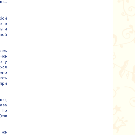
ошь-
юбой
ся в
сы и
ней
лось
ечке
ья у
ихся
лжно
ать
 при
ьше,
кава
. По
(как
о же