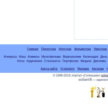
Главная
Призотека
Игротека
Фильмотека
Умнотека
Конкурсы
Игры
Комиксы
Мультфильмы
Видеоролики
Календари
День
Ноты
Аудиокниги
Стенгазеты
Портфолио
Медали
Дипломы
Карта сайта
О проекте
Реклама
Авторам
© 1999-2019, портал «Солнышко»
solne
solnet®
— зарегист