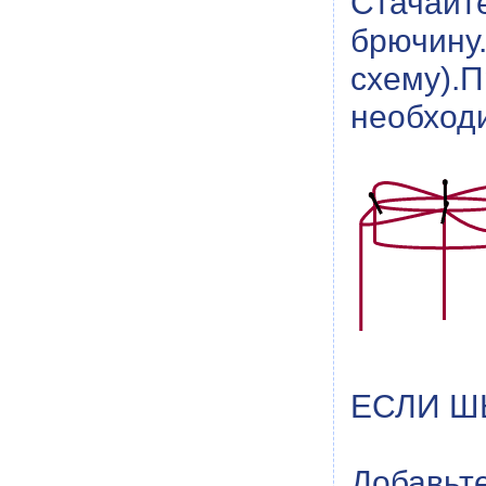
Стачайт
брючин
схему)
необход
ЕСЛИ Ш
Добавьт