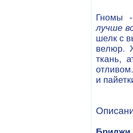
Гномы 
лучше в
шелк с в
велюр. 
ткань, 
отливом.
и пайетк
Описани
Бриджи.