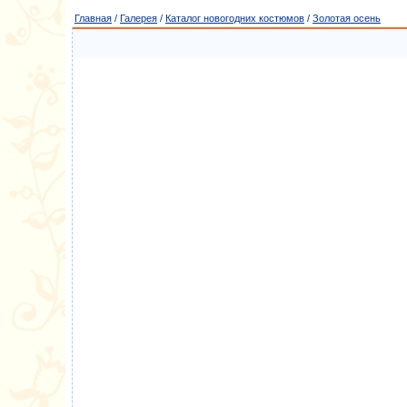
Главная
/
Галерея
/
Каталог новогодних костюмов
/
Золотая осень