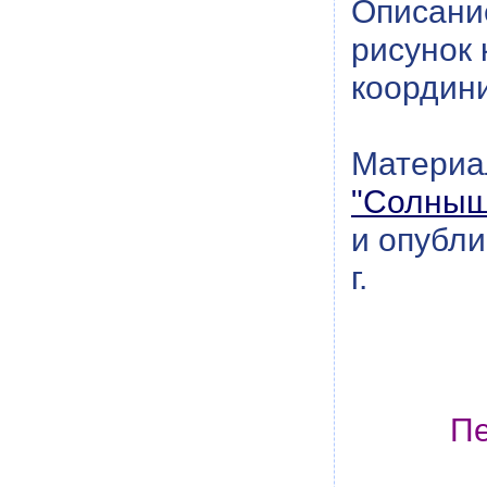
Описание
рисунок
координ
Материал
"Солныш
и опубли
г.
Пе