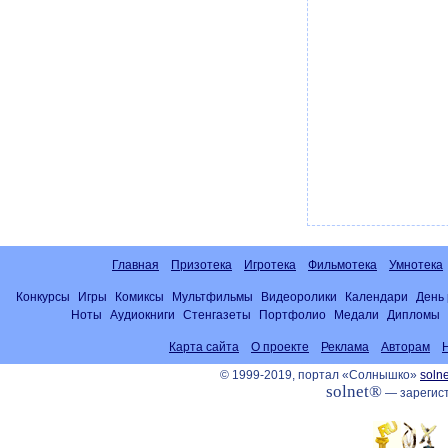
Главная
Призотека
Игротека
Фильмотека
Умнотека
Конкурсы
Игры
Комиксы
Мультфильмы
Видеоролики
Календари
День
Ноты
Аудиокниги
Стенгазеты
Портфолио
Медали
Дипломы
Карта сайта
О проекте
Реклама
Авторам
© 1999-2019, портал «Солнышко»
solne
solnet®
— зарегист