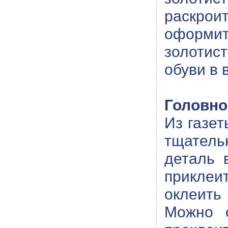
раскрои
оформи
золотис
обуви в 
Головно
Из газе
тщатель
деталь 
приклеи
оклеить
Можно о