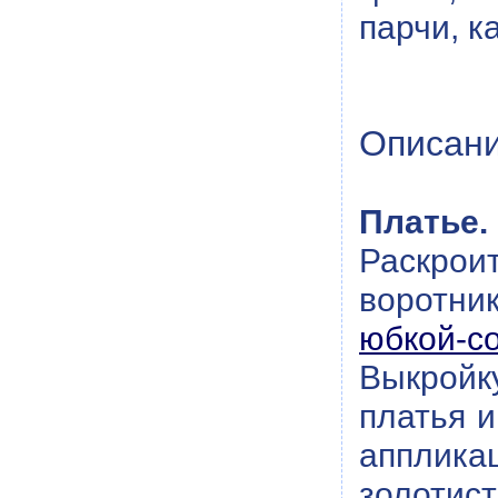
парчи, к
Описани
Платье.
Раскрои
воротни
юбкой-с
Выкройк
платья и
апплика
золотис