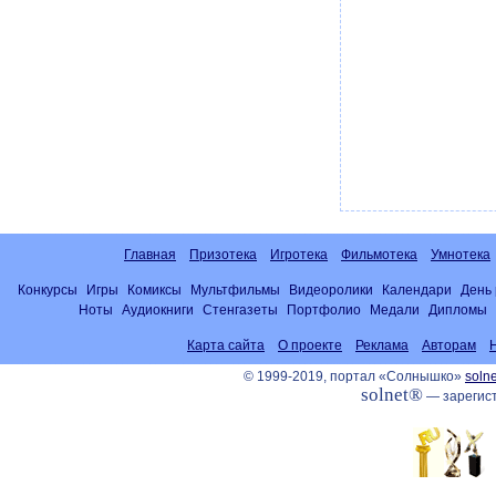
Главная
Призотека
Игротека
Фильмотека
Умнотека
Конкурсы
Игры
Комиксы
Мультфильмы
Видеоролики
Календари
День
Ноты
Аудиокниги
Стенгазеты
Портфолио
Медали
Дипломы
Карта сайта
О проекте
Реклама
Авторам
© 1999-2019, портал «Солнышко»
solne
solnet®
— зарегист