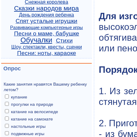
Снежная королева
Сказки народов мира
Для изг
День рождения ребенка
Спят усталые игрушки
высокоэ
Развивающие компьютерные игры
Песни о маме, бабушке
обтягив
Обучалки
Стихи
или пено
Шоу, спектакли, квесты, сценки
Песни: ноты, караоке
Порядок
Опрос
Какие занятия нравятся Вашему ребенку
1. Из зе
летом?
купание
стянутая
прогулки на природе
катание на велосипеде
катание на самокате
2. Приго
настольные игры
- из бум
подвижные игры