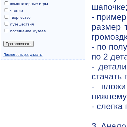
компьютерные игры
шапочке
чтение
- пример
творчество
путешествия
размер 
посещение музеев
громозд
- по пол
по 2 дет
Посмотреть результаты
- детал
стачать 
- вложи
нижнему 
- слегка
3. Анало