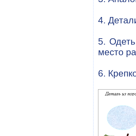
4. Детал
5. Одет
место р
6. Крепк