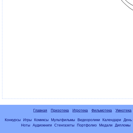
Главная
Призотека
Игротека
Фильмотека
Умнотека
Конкурсы
Игры
Комиксы
Мультфильмы
Видеоролики
Календари
День
Ноты
Аудиокниги
Стенгазеты
Портфолио
Медали
Дипломы