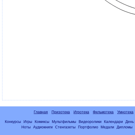
Главная
Призотека
Игротека
Фильмотека
Умнотека
Конкурсы
Игры
Комиксы
Мультфильмы
Видеоролики
Календари
День
Ноты
Аудиокниги
Стенгазеты
Портфолио
Медали
Дипломы