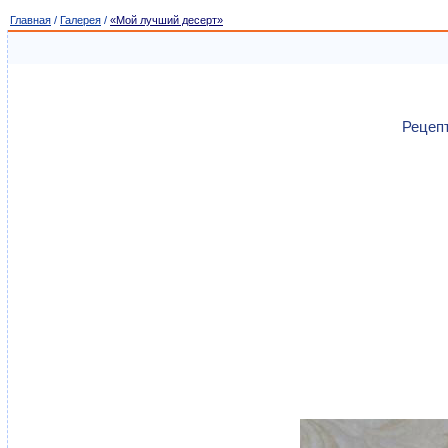
Главная
/
Галерея
/
«Мой лучший десерт»
Рецепт