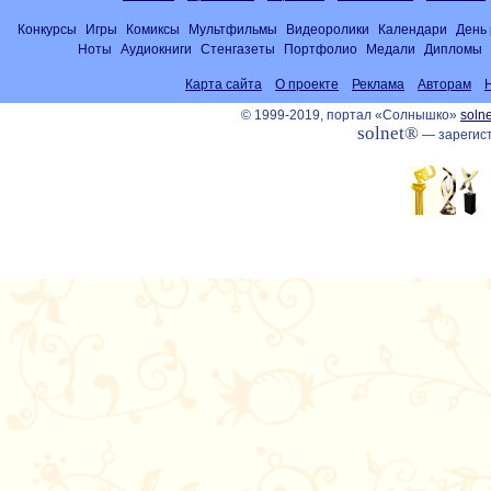
Конкурсы
Игры
Комиксы
Мультфильмы
Видеоролики
Календари
День
Ноты
Аудиокниги
Стенгазеты
Портфолио
Медали
Дипломы
Карта сайта
О проекте
Реклама
Авторам
© 1999-2019, портал «Солнышко»
solne
solnet®
— зарегист