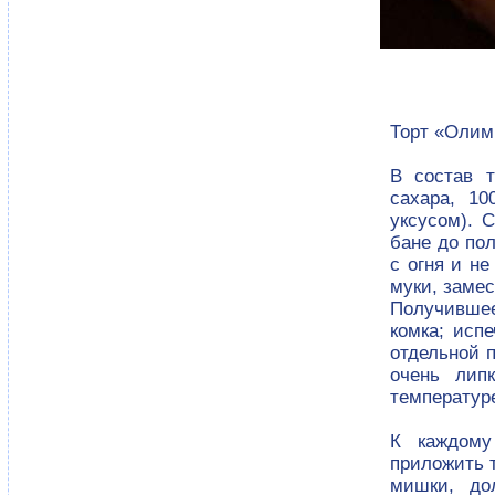
Торт «Олим
В состав т
сахара, 10
уксусом). 
бане до пол
с огня и н
муки, замес
Получившее
комка; исп
отдельной п
очень лип
температуре
К каждому
приложить 
мишки, до