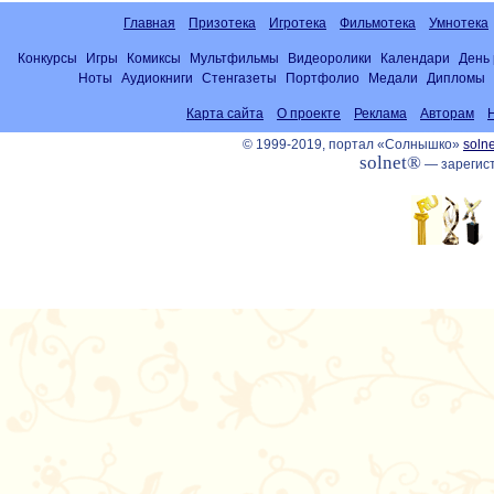
Главная
Призотека
Игротека
Фильмотека
Умнотека
Конкурсы
Игры
Комиксы
Мультфильмы
Видеоролики
Календари
День
Ноты
Аудиокниги
Стенгазеты
Портфолио
Медали
Дипломы
Карта сайта
О проекте
Реклама
Авторам
© 1999-2019, портал «Солнышко»
solne
solnet®
— зарегист