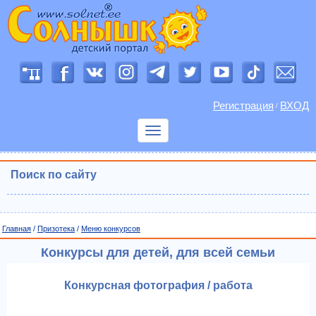
Регистрация
ВХОД
/
Показать
меню
Поиск по сайту
Главная
/
Призотека
/
Меню конкурсов
Конкурсы для детей, для всей семьи
Конкурсная фотография / работа