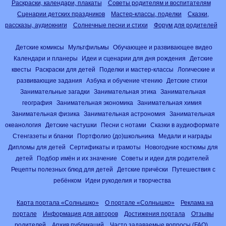
Раскраски, календари, плакаты
Советы родителям и воспитателям
Сценарии детских праздников
Мастер-классы, поделки
Сказки,
рассказы, аудиокниги
Солнечные песни и стихи
Форум для родителей
Детские комиксы
Мультфильмы
Обучающее и развивающее видео
Календари и планеры
Идеи и сценарии для дня рождения
Детские
квесты
Раскраски для детей
Поделки и мастер-классы
Логические и
развивающие задания
Азбука и обучение чтению
Детские стихи
Занимательные загадки
Занимательная этика
Занимательная
география
Занимательная экономика
Занимательная химия
Занимательная физика
Занимательная астрономия
Занимательная
океанология
Детские частушки
Песни с нотами
Сказки в аудиоформате
Стенгазеты и бланки
Портфолио (до)школьника
Медали и награды
Дипломы для детей
Сертификаты и грамоты
Новогодние костюмы для
детей
Подбор имён и их значение
Советы и идеи для родителей
Рецепты полезных блюд для детей
Детские причёски
Путешествия с
ребёнком
Идеи рукоделия и творчества
Карта портала «Солнышко»
О портале «Солнышко»
Реклама на
портале
Информация для авторов
Достижения портала
Отзывы
родителей
Архив публикаций
Часто задаваемые вопросы (FAQ)