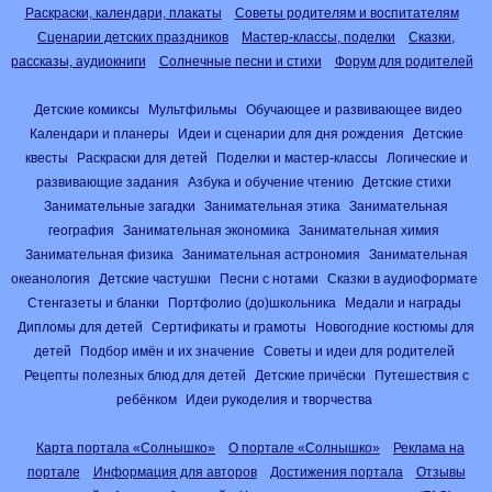
Раскраски, календари, плакаты
Советы родителям и воспитателям
Сценарии детских праздников
Мастер-классы, поделки
Сказки,
рассказы, аудиокниги
Солнечные песни и стихи
Форум для родителей
Детские комиксы
Мультфильмы
Обучающее и развивающее видео
Календари и планеры
Идеи и сценарии для дня рождения
Детские
квесты
Раскраски для детей
Поделки и мастер-классы
Логические и
развивающие задания
Азбука и обучение чтению
Детские стихи
Занимательные загадки
Занимательная этика
Занимательная
география
Занимательная экономика
Занимательная химия
Занимательная физика
Занимательная астрономия
Занимательная
океанология
Детские частушки
Песни с нотами
Сказки в аудиоформате
Стенгазеты и бланки
Портфолио (до)школьника
Медали и награды
Дипломы для детей
Сертификаты и грамоты
Новогодние костюмы для
детей
Подбор имён и их значение
Советы и идеи для родителей
Рецепты полезных блюд для детей
Детские причёски
Путешествия с
ребёнком
Идеи рукоделия и творчества
Карта портала «Солнышко»
О портале «Солнышко»
Реклама на
портале
Информация для авторов
Достижения портала
Отзывы