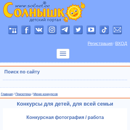
Регистрация
ВХОД
/
Показать
меню
Поиск по сайту
Главная
/
Призотека
/
Меню конкурсов
Конкурсы для детей, для всей семьи
Конкурсная фотография / работа