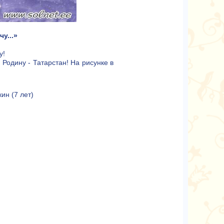
у...»
у!
Родину - Татарстан! На рисунке в
ин (7 лет)