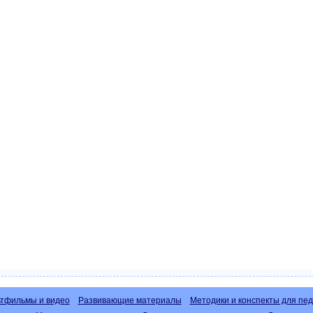
тфильмы и видео
Развивающие материалы
Методики и конспекты для пед