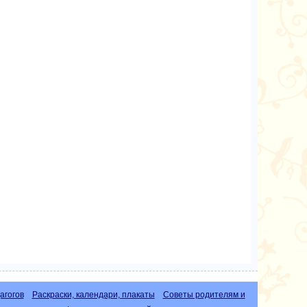
агогов
Раскраски, календари, плакаты
Советы родителям и