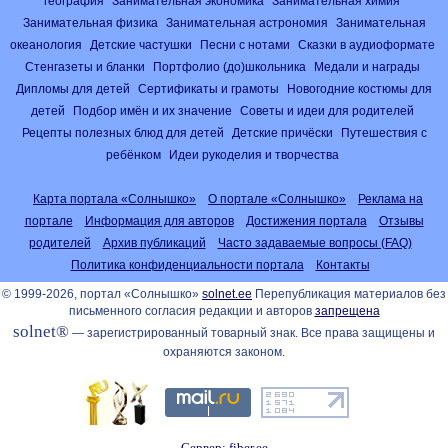
география
Занимательная экономика
Занимательная химия
Занимательная физика
Занимательная астрономия
Занимательная
океанология
Детские частушки
Песни с нотами
Сказки в аудиоформате
Стенгазеты и бланки
Портфолио (до)школьника
Медали и награды
Дипломы для детей
Сертификаты и грамоты
Новогодние костюмы для
детей
Подбор имён и их значение
Советы и идеи для родителей
Рецепты полезных блюд для детей
Детские причёски
Путешествия с
ребёнком
Идеи рукоделия и творчества
Карта портала «Солнышко»
О портале «Солнышко»
Реклама на
портале
Информация для авторов
Достижения портала
Отзывы
родителей
Архив публикаций
Часто задаваемые вопросы (FAQ)
Политика конфиденциальности портала
Контакты
© 1999-2026, портал «Солнышко»
solnet.ee
Перепубликация материалов без
письменного согласия редакции и авторов
запрещена
solnet®
— зарегистрированный товарный знак. Все права защищены и
охраняются законом.
Сервер: fiber.ee