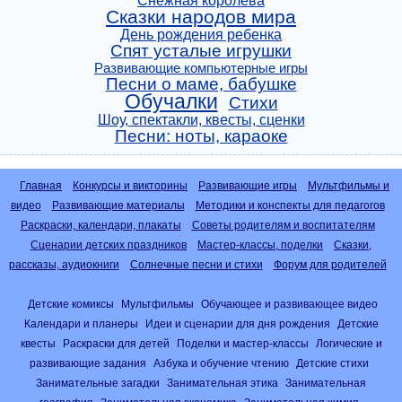
Снежная королева
Сказки народов мира
День рождения ребенка
Спят усталые игрушки
Развивающие компьютерные игры
Песни о маме, бабушке
Обучалки
Стихи
Шоу, спектакли, квесты, сценки
Песни: ноты, караоке
Главная
Конкурсы и викторины
Развивающие игры
Мультфильмы и
видео
Развивающие материалы
Методики и конспекты для педагогов
Раскраски, календари, плакаты
Советы родителям и воспитателям
Сценарии детских праздников
Мастер-классы, поделки
Сказки,
рассказы, аудиокниги
Солнечные песни и стихи
Форум для родителей
Детские комиксы
Мультфильмы
Обучающее и развивающее видео
Календари и планеры
Идеи и сценарии для дня рождения
Детские
квесты
Раскраски для детей
Поделки и мастер-классы
Логические и
развивающие задания
Азбука и обучение чтению
Детские стихи
Занимательные загадки
Занимательная этика
Занимательная