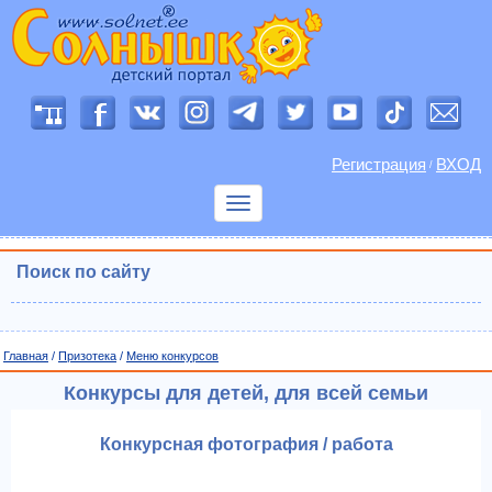
Регистрация
ВХОД
/
Показать
меню
Поиск по сайту
Главная
/
Призотека
/
Меню конкурсов
Конкурсы для детей, для всей семьи
Конкурсная фотография / работа