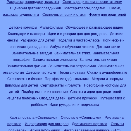
Раскраски, календари, плакаты
Советы родителям и воспитателям
Сценарии детских праздников
Мастер-классы, поделки
Сказки,
рассказы, аудиокниги
Солнечные песни и стихи
Форум для родителей
Детские комиксы
Мультфильмы
Обучающее и развивающее видео
Календари и планеры
Идеи и сценарии для дня рождения
Детские
квесты
Раскраски для детей
Поделки и мастер-классы
Логические и
развивающие задания
Азбука и обучение чтению
Детские стихи
Занимательные загадки
Занимательная этика
Занимательная
география
Занимательная экономика
Занимательная химия
Занимательная физика
Занимательная астрономия
Занимательная
океанология
Детские частушки
Песни с нотами
Сказки в аудиоформате
Стенгазеты и бланки
Портфолио (до)школьника
Медали и награды
Дипломы для детей
Сертификаты и грамоты
Новогодние костюмы для
детей
Подбор имён и их значение
Советы и идеи для родителей
Рецепты полезных блюд для детей
Детские причёски
Путешествия с
ребёнком
Идеи рукоделия и творчества
Карта портала «Солнышко»
О портале «Солнышко»
Реклама на
портале
Информация для авторов
Достижения портала
Отзывы
родителей
Архив публикаций
Часто задаваемые вопросы (FAQ)