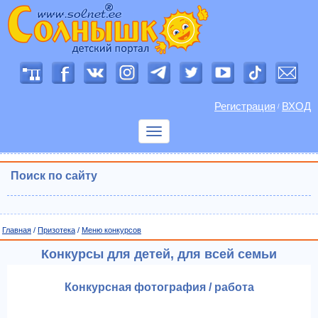
Регистрация
ВХОД
/
Показать
меню
Поиск по сайту
Главная
/
Призотека
/
Меню конкурсов
Конкурсы для детей, для всей семьи
Конкурсная фотография / работа