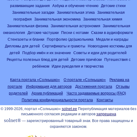
развивающие задания
Азбука и обучение чтению
Детские стихи
Занимательные загадки
Занимательная этика
Занимательная
география
Занимательная экономика
Занимательная химия
Занимательная физика
Занимательная астрономия
Занимательная
океанология
Детские частушки
Песни с нотами
Сказки в аудиоформате
Стенгазеты и бланки
Портфолио (до)школьника
Медали и награды
Дипломы для детей
Сертификаты и грамоты
Новогодние костюмы для
детей
Подбор имён и их значение
Советы и идеи для родителей
Рецепты полезных блюд для детей
Детские причёски
Путешествия с
ребёнком
Идеи рукоделия и творчества
Карта портала «Солнышко»
О портале «Солнышко»
Реклама на
портале
Информация для авторов
Достижения портала
Отзывы
родителей
Архив публикаций
Часто задаваемые вопросы (FAQ)
Политика конфиденциальности портала
Контакты
© 1999-2026, портал «Солнышко»
solnet.ee
Перепубликация материалов без
письменного согласия редакции и авторов
запрещена
solnet®
— зарегистрированный товарный знак. Все права защищены и
охраняются законом.