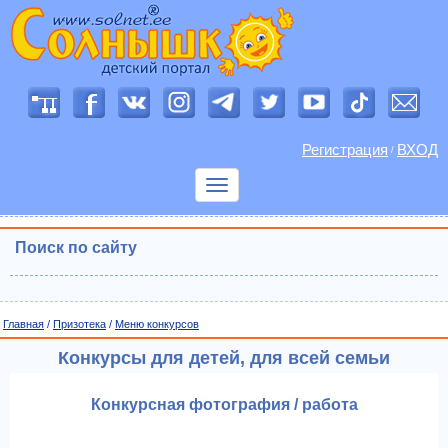
Регистрация
ВХОД
/
Показать
меню
Поиск по сайту
Главная
/
Призотека
/
Меню конкурсов
Конкурсы для детей, для всей семьи
Конкурсная фотография / работа