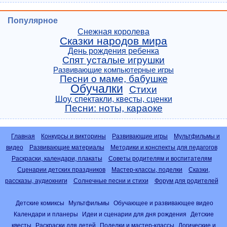
Популярное
Снежная королева
Сказки народов мира
День рождения ребенка
Спят усталые игрушки
Развивающие компьютерные игры
Песни о маме, бабушке
Обучалки
Стихи
Шоу, спектакли, квесты, сценки
Песни: ноты, караоке
Главная
Конкурсы и викторины
Развивающие игры
Мультфильмы и
видео
Развивающие материалы
Методики и конспекты для педагогов
Раскраски, календари, плакаты
Советы родителям и воспитателям
Сценарии детских праздников
Мастер-классы, поделки
Сказки,
рассказы, аудиокниги
Солнечные песни и стихи
Форум для родителей
Детские комиксы
Мультфильмы
Обучающее и развивающее видео
Календари и планеры
Идеи и сценарии для дня рождения
Детские
квесты
Раскраски для детей
Поделки и мастер-классы
Логические и