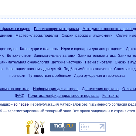
тфильмы и видео
Развивающие материалы
Методики и конспекты для пед
дников
Мастер-классы, поделки
Сказки, рассказы, аудиокниги
Солнечные 
щее видео
Календари и планеры
Идеи и сценарии для дня рождения
Детск
нию
Детские стихи
Занимательные загадки
Занимательная этика
Занимате
Занимательная океанология
Детские частушки
Песни с нотами
Сказки в а
ты
Новогодние костюмы для детей
Подбор имён и их значение
Советы и ид
причёски
Путешествия с ребёнком
Идеи рукоделия и творчества
клама на портале
Информация для авторов
Достижения портала
Отзывы
(FAQ)
Политика конфиденциальности портала
Контакты
лнышко»
solnet.ee
Перепубликация материалов без письменного согласия ред
®
— зарегистрированный товарный знак. Все права защищены и охраняются 