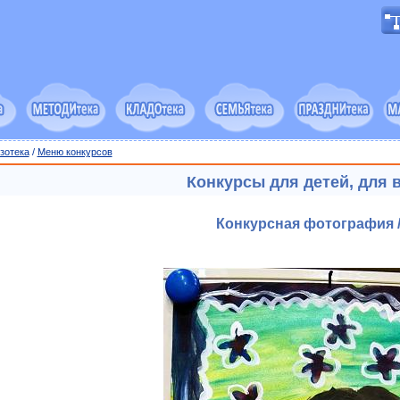
зотека
/
Меню конкурсов
Конкурсы для детей, для 
Конкурсная фотография /