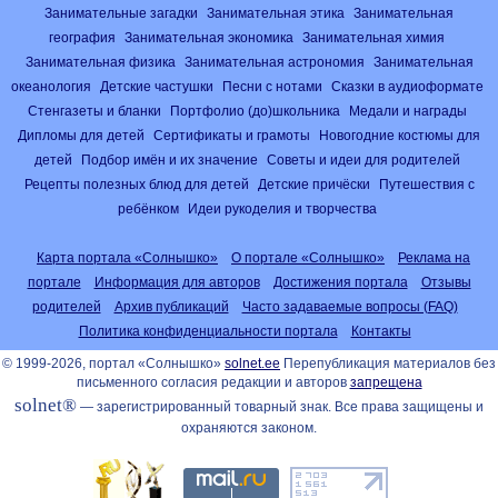
Занимательные загадки
Занимательная этика
Занимательная
география
Занимательная экономика
Занимательная химия
Занимательная физика
Занимательная астрономия
Занимательная
океанология
Детские частушки
Песни с нотами
Сказки в аудиоформате
Стенгазеты и бланки
Портфолио (до)школьника
Медали и награды
Дипломы для детей
Сертификаты и грамоты
Новогодние костюмы для
детей
Подбор имён и их значение
Советы и идеи для родителей
Рецепты полезных блюд для детей
Детские причёски
Путешествия с
ребёнком
Идеи рукоделия и творчества
Карта портала «Солнышко»
О портале «Солнышко»
Реклама на
портале
Информация для авторов
Достижения портала
Отзывы
родителей
Архив публикаций
Часто задаваемые вопросы (FAQ)
Политика конфиденциальности портала
Контакты
© 1999-2026, портал «Солнышко»
solnet.ee
Перепубликация материалов без
письменного согласия редакции и авторов
запрещена
solnet®
— зарегистрированный товарный знак. Все права защищены и
охраняются законом.