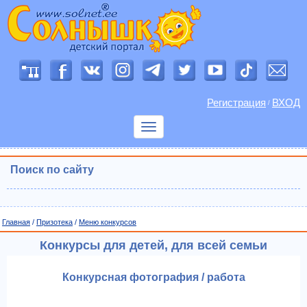
Регистрация
ВХОД
/
Показать
меню
Поиск по сайту
Главная
/
Призотека
/
Меню конкурсов
Конкурсы для детей, для всей семьи
Конкурсная фотография / работа