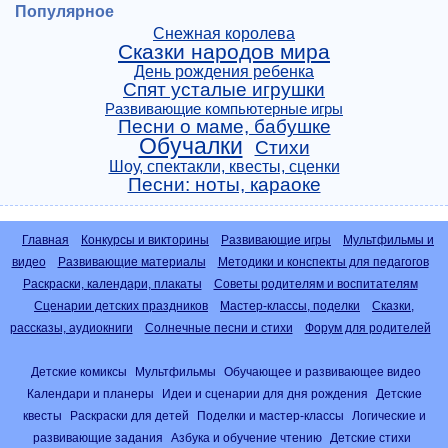
Популярное
Снежная королева
Сказки народов мира
День рождения ребенка
Спят усталые игрушки
Развивающие компьютерные игры
Песни о маме, бабушке
Обучалки
Стихи
Шоу, спектакли, квесты, сценки
Песни: ноты, караоке
Главная
Конкурсы и викторины
Развивающие игры
Мультфильмы и
видео
Развивающие материалы
Методики и конспекты для педагогов
Раскраски, календари, плакаты
Советы родителям и воспитателям
Сценарии детских праздников
Мастер-классы, поделки
Сказки,
рассказы, аудиокниги
Солнечные песни и стихи
Форум для родителей
Детские комиксы
Мультфильмы
Обучающее и развивающее видео
Календари и планеры
Идеи и сценарии для дня рождения
Детские
квесты
Раскраски для детей
Поделки и мастер-классы
Логические и
развивающие задания
Азбука и обучение чтению
Детские стихи