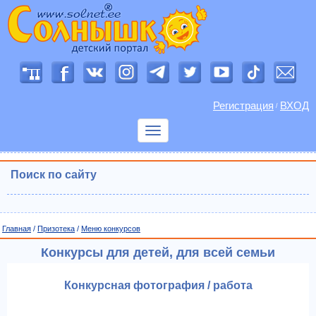
Регистрация
ВХОД
/
Показать
меню
Поиск по сайту
Главная
/
Призотека
/
Меню конкурсов
Конкурсы для детей, для всей семьи
Конкурсная фотография / работа