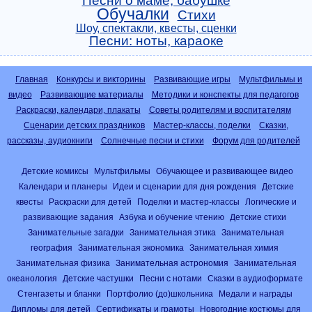
Песни о маме, бабушке
Обучалки
Стихи
Шоу, спектакли, квесты, сценки
Песни: ноты, караоке
Главная
Конкурсы и викторины
Развивающие игры
Мультфильмы и
видео
Развивающие материалы
Методики и конспекты для педагогов
Раскраски, календари, плакаты
Советы родителям и воспитателям
Сценарии детских праздников
Мастер-классы, поделки
Сказки,
рассказы, аудиокниги
Солнечные песни и стихи
Форум для родителей
Детские комиксы
Мультфильмы
Обучающее и развивающее видео
Календари и планеры
Идеи и сценарии для дня рождения
Детские
квесты
Раскраски для детей
Поделки и мастер-классы
Логические и
развивающие задания
Азбука и обучение чтению
Детские стихи
Занимательные загадки
Занимательная этика
Занимательная
география
Занимательная экономика
Занимательная химия
Занимательная физика
Занимательная астрономия
Занимательная
океанология
Детские частушки
Песни с нотами
Сказки в аудиоформате
Стенгазеты и бланки
Портфолио (до)школьника
Медали и награды
Дипломы для детей
Сертификаты и грамоты
Новогодние костюмы для