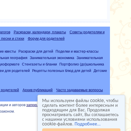
агогов
Раскраски, календари, плакаты
Советы родителям и
песни и стихи
Форум для родителей
ие квесты
Раскраски для детей
Поделки и мастер-классы
льная география
Занимательная экономика
Занимательная
удиоформате
Стенгазеты и бланки
Портфолио (до)школьника
еи для родителей
Рецепты полезных блюд для детей
Детские
 родителей
Архив публикаций
Часто задаваемые вопросы
Мы используем файлы cookie, чтобы
сделать контент более интересным и
акции и авторов
запрещена
подходящим для Вас. Продолжая
законом.
просматривать сайт, Вы соглашаетесь
с нашими условиями использования
cookie-файлов.
Подробнее...