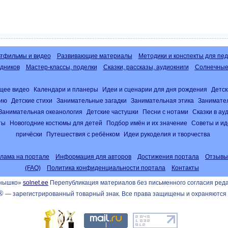
тфильмы и видео
Развивающие материалы
Методики и конспекты для пед
дников
Мастер-классы, поделки
Сказки, рассказы, аудиокниги
Солнечные 
щее видео
Календари и планеры
Идеи и сценарии для дня рождения
Детск
нию
Детские стихи
Занимательные загадки
Занимательная этика
Занимате
Занимательная океанология
Детские частушки
Песни с нотами
Сказки в а
ты
Новогодние костюмы для детей
Подбор имён и их значение
Советы и ид
причёски
Путешествия с ребёнком
Идеи рукоделия и творчества
клама на портале
Информация для авторов
Достижения портала
Отзывы
(FAQ)
Политика конфиденциальности портала
Контакты
лнышко»
solnet.ee
Перепубликация материалов без письменного согласия ред
®
— зарегистрированный товарный знак. Все права защищены и охраняются 