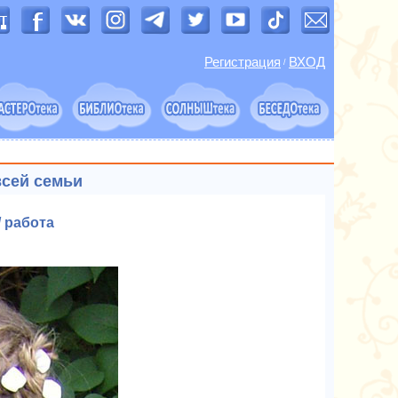
Регистрация
ВХОД
/
всей семьи
 работа