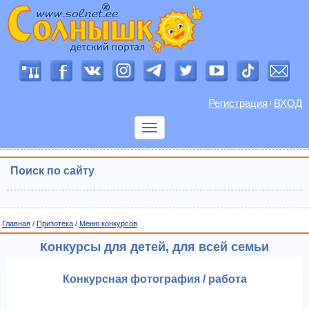
Регистрация
ВХОД
/
Показать
меню
Поиск по сайту
Главная
/
Призотека
/
Меню конкурсов
Конкурсы для детей, для всей семьи
Конкурсная фотография / работа