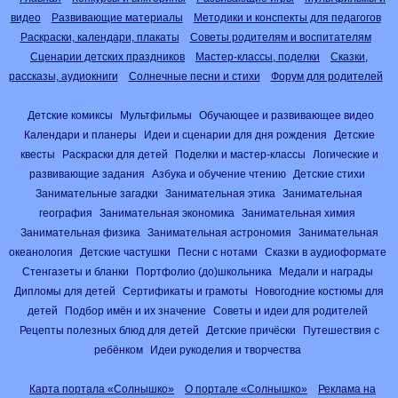
видео
Развивающие материалы
Методики и конспекты для педагогов
Раскраски, календари, плакаты
Советы родителям и воспитателям
Сценарии детских праздников
Мастер-классы, поделки
Сказки,
рассказы, аудиокниги
Солнечные песни и стихи
Форум для родителей
Детские комиксы
Мультфильмы
Обучающее и развивающее видео
Календари и планеры
Идеи и сценарии для дня рождения
Детские
квесты
Раскраски для детей
Поделки и мастер-классы
Логические и
развивающие задания
Азбука и обучение чтению
Детские стихи
Занимательные загадки
Занимательная этика
Занимательная
география
Занимательная экономика
Занимательная химия
Занимательная физика
Занимательная астрономия
Занимательная
океанология
Детские частушки
Песни с нотами
Сказки в аудиоформате
Стенгазеты и бланки
Портфолио (до)школьника
Медали и награды
Дипломы для детей
Сертификаты и грамоты
Новогодние костюмы для
детей
Подбор имён и их значение
Советы и идеи для родителей
Рецепты полезных блюд для детей
Детские причёски
Путешествия с
ребёнком
Идеи рукоделия и творчества
Карта портала «Солнышко»
О портале «Солнышко»
Реклама на