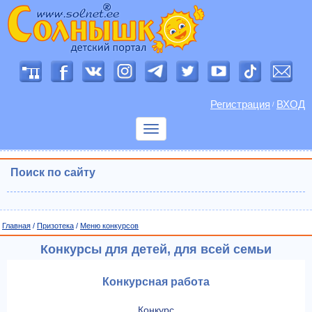
Регистрация
ВХОД
/
Показать
меню
Поиск по сайту
Главная
/
Призотека
/
Меню конкурсов
Конкурсы для детей, для всей семьи
Конкурсная работа
Конкурс