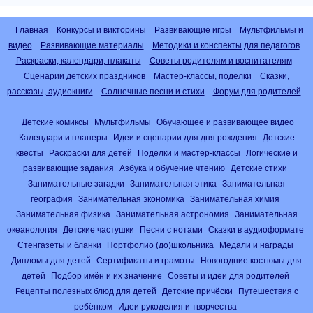
Главная
Конкурсы и викторины
Развивающие игры
Мультфильмы и
видео
Развивающие материалы
Методики и конспекты для педагогов
Раскраски, календари, плакаты
Советы родителям и воспитателям
Сценарии детских праздников
Мастер-классы, поделки
Сказки,
рассказы, аудиокниги
Солнечные песни и стихи
Форум для родителей
Детские комиксы
Мультфильмы
Обучающее и развивающее видео
Календари и планеры
Идеи и сценарии для дня рождения
Детские
квесты
Раскраски для детей
Поделки и мастер-классы
Логические и
развивающие задания
Азбука и обучение чтению
Детские стихи
Занимательные загадки
Занимательная этика
Занимательная
география
Занимательная экономика
Занимательная химия
Занимательная физика
Занимательная астрономия
Занимательная
океанология
Детские частушки
Песни с нотами
Сказки в аудиоформате
Стенгазеты и бланки
Портфолио (до)школьника
Медали и награды
Дипломы для детей
Сертификаты и грамоты
Новогодние костюмы для
детей
Подбор имён и их значение
Советы и идеи для родителей
Рецепты полезных блюд для детей
Детские причёски
Путешествия с
ребёнком
Идеи рукоделия и творчества