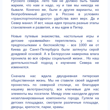
Русского севера. Лето там не должно быть таким
жарким, что нам и надо, ну и там мы никогда не
бывали. Конечно же, были и другие варианты, но
безпроблемный доступ в Россию в условиях
«транспортнопоездного» удобства взял верх. Да и
Север манил. И вот, наша идея прошла разные этапы
становления и развития, и мы едем в Питер.
Новые путевые знакомства, настольные игры и
детские «развивайки» переплелись у нас с
предпосылками к беспокойству - все 1000 км от
Киева до Санкт-Петербурга были затянуты серой
дождевой основой. А в Белоруссии наверняка влага
проникла во все сферы социальной жизни... Но наш
деятельностный подход к изучению Севера не
изменился.
Сначала нас ждала двухдневная питерская
общественная жизнь. Мы не ставили своей задачей
пронестись по северной столице, но благодаря
нашему велотранспорту, все ключевые для нас
элементы мы посетили. Между этим находили другие
незапланированные компоненты города. Гуляли на
детских площадках, смотрели различные площади,
дворцы, крепости, парки, храмы.