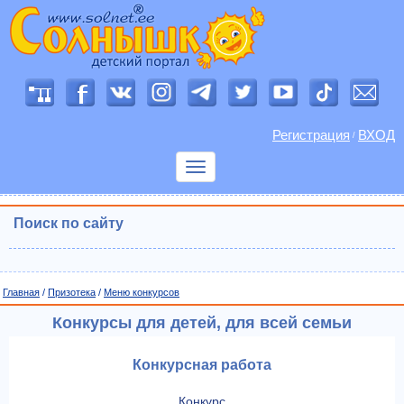
Регистрация
ВХОД
/
Показать
меню
Поиск по сайту
Главная
/
Призотека
/
Меню конкурсов
Конкурсы для детей, для всей семьи
Конкурсная работа
Конкурс