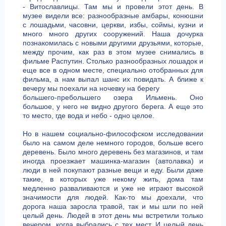
- Витославлицы. Там мы и провели этот день. В
музее видели все: разнообразные амбары, конюшни
с лошадьми, часовни, церкви, избы, соймы, кузни и
много много других сооружений. Наша дочурка
познакомилась с новыми другими друзьями, которые,
между прочим, как раз в этом музее снимались в
фильме Распутин. Столько разнообразных лошадок и
еще все в одном месте, специально отобранных для
фильма, а нам выпал шанс их повидать. А ближе к
вечеру мы поехали на ночевку на берегу
большего-пребольшего озера Ильмень. Оно
большое, у него не видно другого берега. А еще это
то место, где вода и небо - одно целое.
Но в нашем социально-философском исследовании
было на самом деле немного городов, больше всего
деревень. Было много деревень без магазинов, и там
иногда проезжает машинка-магазин (автолавка) и
люди в ней покупают разные вещи и еду. Были даже
такие, в которых уже некому жить, дома там
медленно разваливаются и уже не играют высокой
значимости для людей. Как-то мы доехали, что
дорога наша заросла травой, так и мы шли по ней
целый день. Людей в этот день мы встретили только
вечером, когда выбрались с тех мест. И целый день