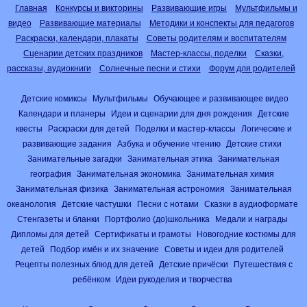
Главная
Конкурсы и викторины
Развивающие игры
Мультфильмы и
видео
Развивающие материалы
Методики и конспекты для педагогов
Раскраски, календари, плакаты
Советы родителям и воспитателям
Сценарии детских праздников
Мастер-классы, поделки
Сказки,
рассказы, аудиокниги
Солнечные песни и стихи
Форум для родителей
Детские комиксы
Мультфильмы
Обучающее и развивающее видео
Календари и планеры
Идеи и сценарии для дня рождения
Детские
квесты
Раскраски для детей
Поделки и мастер-классы
Логические и
развивающие задания
Азбука и обучение чтению
Детские стихи
Занимательные загадки
Занимательная этика
Занимательная
география
Занимательная экономика
Занимательная химия
Занимательная физика
Занимательная астрономия
Занимательная
океанология
Детские частушки
Песни с нотами
Сказки в аудиоформате
Стенгазеты и бланки
Портфолио (до)школьника
Медали и награды
Дипломы для детей
Сертификаты и грамоты
Новогодние костюмы для
детей
Подбор имён и их значение
Советы и идеи для родителей
Рецепты полезных блюд для детей
Детские причёски
Путешествия с
ребёнком
Идеи рукоделия и творчества