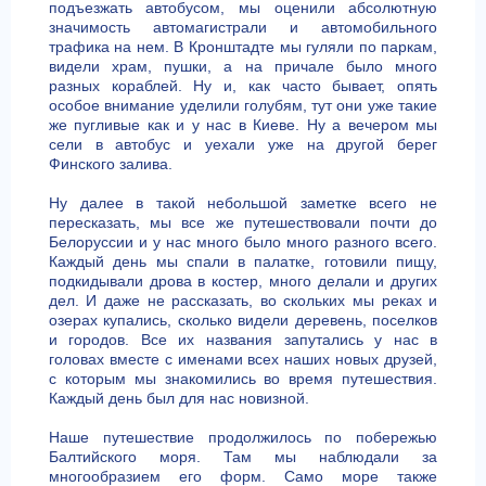
подъезжать автобусом, мы оценили абсолютную
значимость автомагистрали и автомобильного
трафика на нем. В Кронштадте мы гуляли по паркам,
видели храм, пушки, а на причале было много
разных кораблей. Ну и, как часто бывает, опять
особое внимание уделили голубям, тут они уже такие
же пугливые как и у нас в Киеве. Ну а вечером мы
сели в автобус и уехали уже на другой берег
Финского залива.
Ну далее в такой небольшой заметке всего не
пересказать, мы все же путешествовали почти до
Белоруссии и у нас много было много разного всего.
Каждый день мы спали в палатке, готовили пищу,
подкидывали дрова в костер, много делали и других
дел. И даже не рассказать, во скольких мы реках и
озерах купались, сколько видели деревень, поселков
и городов. Все их названия запутались у нас в
головах вместе с именами всех наших новых друзей,
с которым мы знакомились во время путешествия.
Каждый день был для нас новизной.
Наше путешествие продолжилось по побережью
Балтийского моря. Там мы наблюдали за
многообразием его форм. Само море также