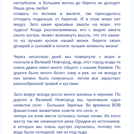
неглубокое, а большие волны до берега не доходят.
Наша дочь любит
плавать по волнам в жилете, так приходилось
отходить подальше от берегов. И в этом море нет
медуз. Зато какие красивые закаты на море, это
чудеса! Когда рассматриваешь его с видом заката
около костра, может возникнуть мысль, что это какая-
то из лучших кусков нашей жизни. Берите своих
дочерей и сыновей и копите лучшие моменты жизни!
Через несколько дней мы повернули с моря и
поехали в Великий Новгород, ведь этот город когда-то
очень давно имел много общего с нашим Киевом. По
дороге было много болот, озер и рек, но не всегда в
них можно было покупаться, летом все зарастает
разнообразной травой и кустами.
Зато вокруг всегда росло много малины и черники. По
дороге в Великий Новгород мы проезжали одно
нежилое село - Большое Заречье. Во времена ВОВ
фашистские захватчики сожгли это село, и
теперь на этом месте остались только печки. Из этого
места так же начинается река Оредеж из источников,
в которых мы очень шустро окунались, потому что
вода была холодной, как из под льда.