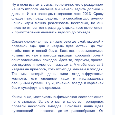
Ну и если выявить связь, то логично, что с рождением
нашего второго малыша мы начали ездить дольше и
дальше. И вот наше долгожданное лето 2013. Сразу
следует вас предупредить, что способов достижения
нашей идеи можно реализовать несколько, но они
никак не относятся к разряду отдыха «все включено»,
и приготовления начались задолго до отъезда.
Самая хлопотная часть - заготовка детской, вкусной и
полезной еды для 3 недель путешествий, да так,
чтобы еще и легкой была. Кажется, несовместимые
истины, но нам в помощь приходит хороший горный
опыт автономных походов. Идея-то, впрочем, проста:
все вкусное и полезное - высушить. А чтобы еще за 3
недели не приелось, хоть что-то да меняем в блюдах.
Так мы каждый день пили ягодно-фруктовые
компоты, ели овощные каши и наслаждались
овощными супами. Ну и, конечно, всегда в карманах
были сухофрукты с орехами.
Конечно же, материально-физическая составляющая
не отставала. За лето мы в качестве тренировок
провели несколько выездов. Основная наша идея
путешествий - показать детям разнообразие. От