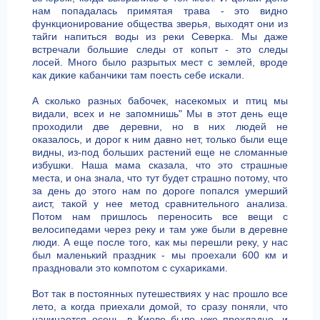
нам попадалась примятая трава - это видно
функционирование общества зверья, выходят они из
тайги напиться воды из реки Северка. Мы даже
встречали большие следы от копыт - это следы
лосей. Много было разрытых мест с землей, вроде
как дикие кабанчики там поесть себе искали.
А сколько разных бабочек, насекомых и птиц мы
видали, всех и не запомнишь" Мы в этот день еще
проходили две деревни, но в них людей не
оказалось, и дорог к ним давно нет, только были еще
видны, из-под больших растений еще не сломанные
избушки. Наша мама сказала, что это страшные
места, и она знала, что тут будет страшно потому, что
за день до этого нам по дороге попался умерший
аист, такой у нее метод сравнительного анализа.
Потом нам пришлось переносить все вещи с
велосипедами через реку и там уже были в деревне
люди. А еще после того, как мы перешли реку, у нас
был маленький праздник - мы проехали 600 км и
праздновали это компотом с сухариками.
Вот так в постоянных путешествиях у нас прошло все
лето, а когда приехали домой, то сразу поняли, что
начинается осень, в Киеве было уже прохладно, и