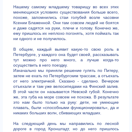
Нашему самому младшему товарищу во всех этих
меняющихся условиях существования больше всего,
похоже, запомнились стаи голубей возле часовни
Ксении Блаженной. Они там совсем людей не боятся
и даже садятся на руки, плечи и голову. Конечно же,
ему пришлось их неплохо погонять, хотя поймать так
ни одного и не получилось.
В общем, каждый выявит какую-то свою роль в
Петербурге, у каждого она будет своей, рассказывать
тут можно про него много, а лучше когда-то
осуществить в него поездку.
Изначально мы приняли решение гулять по Питеру,
затем не ехать по Петербургским трассам, а отъехать
от него электричкой. Сказано - сделано. Вечером
отъехали и там уже велосипедами на Финский залив.
В этой части он называется Невской губой. Конечно
же, эта губа на море совсем не похожа. В результате
это нам было только на руку: дети, не умеющие
плавать, были «способными функционировать», да и
никаких больших волн, сбивающих младших.
На следующий день мы направились по лесной
дороге в город Кронштадт, но до него пришлось