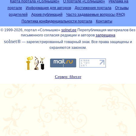
Карта портала «Солнышко»
О портале «Солнышко»
Реклама на
портале
Информация для авторов
Достижения портала
Отзывы
родителей
Архив публикаций
Часто задаваемые вопросы (FAQ)
Политика конфиденциальности портала
Контакты
© 1999-2026, портал «Солнышко»
solnet.ee
Перепубликация материалов без
письменного согласия редакции и авторов
запрещена
solnet®
— зарегистрированный товарный знак. Все права защищены и
охраняются законом.
Сервер: fiber.ee