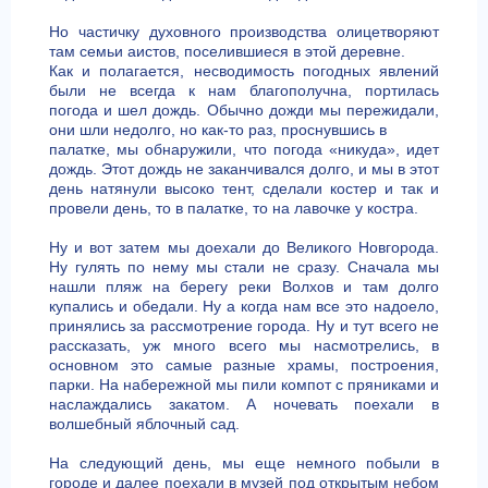
Но частичку духовного производства олицетворяют
там семьи аистов, поселившиеся в этой деревне.
Как и полагается, несводимость погодных явлений
были не всегда к нам благополучна, портилась
погода и шел дождь. Обычно дожди мы пережидали,
они шли недолго, но как-то раз, проснувшись в
палатке, мы обнаружили, что погода «никуда», идет
дождь. Этот дождь не заканчивался долго, и мы в этот
день натянули высоко тент, сделали костер и так и
провели день, то в палатке, то на лавочке у костра.
Ну и вот затем мы доехали до Великого Новгорода.
Ну гулять по нему мы стали не сразу. Сначала мы
нашли пляж на берегу реки Волхов и там долго
купались и обедали. Ну а когда нам все это надоело,
принялись за рассмотрение города. Ну и тут всего не
рассказать, уж много всего мы насмотрелись, в
основном это самые разные храмы, построения,
парки. На набережной мы пили компот с пряниками и
наслаждались закатом. А ночевать поехали в
волшебный яблочный сад.
На следующий день, мы еще немного побыли в
городе и далее поехали в музей под открытым небом