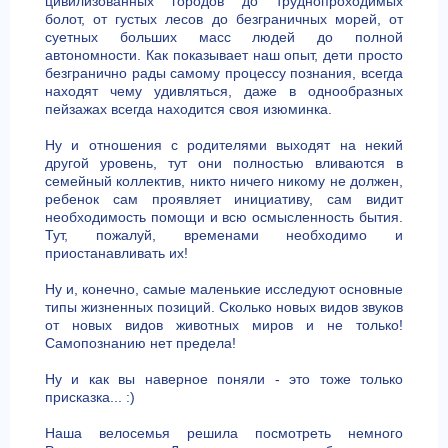
цивилизованных городов до труднопроходимых
болот, от густых лесов до безграничных морей, от
суетных больших масс людей до полной
автономности. Как показывает наш опыт, дети просто
безгранично рады самому процессу познания, всегда
находят чему удивляться, даже в однообразных
пейзажах всегда находится своя изюминка.
Ну и отношения с родителями выходят на некий
другой уровень, тут они полностью вливаются в
семейный коллектив, никто ничего никому не должен,
ребенок сам проявляет инициативу, сам видит
необходимость помощи и всю осмысленность бытия.
Тут, пожалуй, временами необходимо и
приостанавливать их!
Ну и, конечно, самые маленькие исследуют основные
типы жизненных позиций. Сколько новых видов звуков
от новых видов животных миров и не только!
Самопознанию нет предела!
Ну и как вы наверное поняли - это тоже только
присказка... :)
Наша велосемья решила посмотреть немного