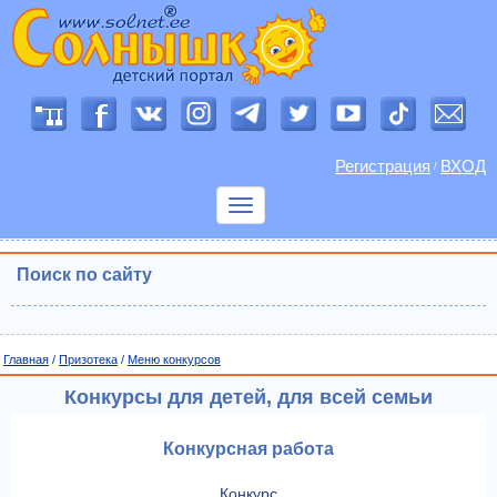
Регистрация
ВХОД
/
Показать
меню
Поиск по сайту
Главная
/
Призотека
/
Меню конкурсов
Конкурсы для детей, для всей семьи
Конкурсная работа
Конкурс