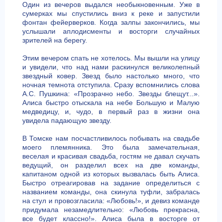
Один из вечеров выдался необыкновенным. Уже в
сумерках мы спустились вниз к реке и запустили
фонтан фейерверков. Когда залпы закончились, мы
услышали аплодисменты и восторги случайных
зрителей на берегу.
Этим вечером спать не хотелось. Мы вышли на улицу
и увидели, что над нами раскинулся великолепный
звездный ковер. Звезд было настолько много, что
ночная темнота отступила. Сразу вспомнились слова
А.С. Пушкина: «Прозрачно небо. Звезды блещут...».
Алиса быстро отыскала на небе Большую и Малую
медведицу, и, чудо, в первый раз в жизни она
увидела падающую звезду.
В Томске нам посчастливилось побывать на свадьбе
моего племянника. Это была замечательная,
веселая и красивая свадьба, гостям не давал скучать
ведущий, он разделил всех на две команды,
капитаном одной из которых вызвалась быть Алиса.
Быстро отреагировав на задание определиться с
названием команды, она скинула туфли, забралась
на стул и провозгласила: «Любовь!», и девиз команде
придумала незамедлительно: «Любовь прекрасна,
все будет классно!». Алиса была в восторге от