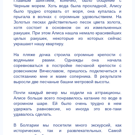
Главным занятием, конечно, было общение с
Черным морем. Хоть вода была прохладной, Алису
было трудно оторвать от моря, она купалась и
прыгала в волнах с огромным удовольствием. На
Золотых песках действительно песок цвета золота,
хотя состоит в основном он из измельченных
ракушек. При этом Алиса нашла немало красивейших
целых ракушек, некоторые из которых сейчас
украшают нашу квартиру.
На пляже дочка строила огромные крепости с
водяными рвами. Однажды она начала
соревноваться в постройке песчаной крепости с
ровесником Вячеславом, пришлось подключиться к
состязанию мне и маме соперника. В результате
выросли две песчаные башни метровой высоты.
Почти каждый вечер мы ходили на аттракционы.
Алисе больше всего понравилось катание по воде в
огромном шаре. Ей было очень трудно в нем
удержать равновесие, но иногда это все-таки
удавалось сделать.
В Болгарии мы посетили много экскурсий, как
исторических, так и развлекательных. Самой