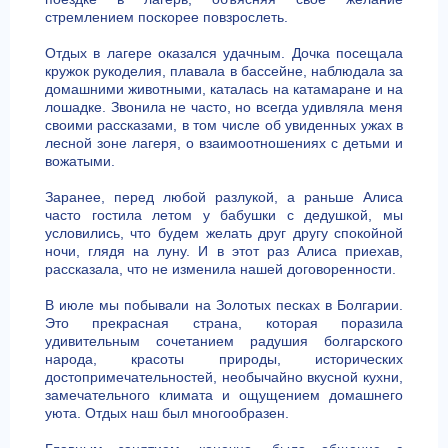
стремлением поскорее повзрослеть.
Отдых в лагере оказался удачным. Дочка посещала
кружок рукоделия, плавала в бассейне, наблюдала за
домашними животными, каталась на катамаране и на
лошадке. Звонила не часто, но всегда удивляла меня
своими рассказами, в том числе об увиденных ужах в
лесной зоне лагеря, о взаимоотношениях с детьми и
вожатыми.
Заранее, перед любой разлукой, а раньше Алиса
часто гостила летом у бабушки с дедушкой, мы
условились, что будем желать друг другу спокойной
ночи, глядя на луну. И в этот раз Алиса приехав,
рассказала, что не изменила нашей договоренности.
В июле мы побывали на Золотых песках в Болгарии.
Это прекрасная страна, которая поразила
удивительным сочетанием радушия болгарского
народа, красоты природы, исторических
достопримечательностей, необычайно вкусной кухни,
замечательного климата и ощущением домашнего
уюта. Отдых наш был многообразен.