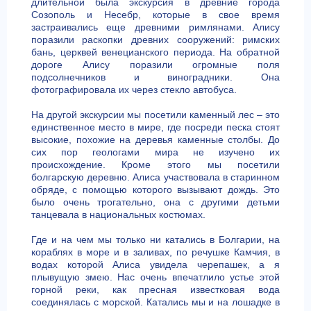
длительной была экскурсия в древние города
Созополь и Несебр, которые в свое время
застраивались еще древними римлянами. Алису
поразили раскопки древних сооружений: римских
бань, церквей венецианского периода. На обратной
дороге Алису поразили огромные поля
подсолнечников и виноградники. Она
фотографировала их через стекло автобуса.
На другой экскурсии мы посетили каменный лес – это
единственное место в мире, где посреди песка стоят
высокие, похожие на деревья каменные столбы. До
сих пор геологами мира не изучено их
происхождение. Кроме этого мы посетили
болгарскую деревню. Алиса участвовала в старинном
обряде, с помощью которого вызывают дождь. Это
было очень трогательно, она с другими детьми
танцевала в национальных костюмах.
Где и на чем мы только ни катались в Болгарии, на
кораблях в море и в заливах, по речушке Камчия, в
водах которой Алиса увидела черепашек, а я
плывущую змею. Нас очень впечатлило устье этой
горной реки, как пресная известковая вода
соединялась с морской. Катались мы и на лошадке в