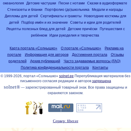
океанология
Детские частушки
Песни с нотами
Сказки в аудиоформате
Стенгазеты и бланки
Портфолио (до)школьника
Медали и награды
Дипломы для детей
Сертификаты и грамоты
Новогодние костюмы для
детей
Подбор имён и их значение
Советы и идеи для родителей
Рецепты полезных блюд для детей
Детские причёски
Путешествия с
ребёнком
Идеи рукоделия и творчества
Карта портала «Солнышко»
О портале «Солнышко»
Реклама на
портале
Информация для авторов
Достижения портала
Отзывы
родителей
Архив публикаций
Часто задаваемые вопросы (FAQ)
Политика конфиденциальности портала
Контакты
© 1999-2026, портал «Солнышко»
solnet.ee
Перепубликация материалов без
письменного согласия редакции и авторов
запрещена
solnet®
— зарегистрированный товарный знак. Все права защищены и
охраняются законом.
Сервер: fiber.ee