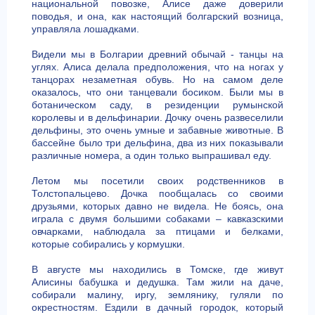
национальной повозке, Алисе даже доверили
поводья, и она, как настоящий болгарский возница,
управляла лошадками.
Видели мы в Болгарии древний обычай - танцы на
углях. Алиса делала предположения, что на ногах у
танцорах незаметная обувь. Но на самом деле
оказалось, что они танцевали босиком. Были мы в
ботаническом саду, в резиденции румынской
королевы и в дельфинарии. Дочку очень развеселили
дельфины, это очень умные и забавные животные. В
бассейне было три дельфина, два из них показывали
различные номера, а один только выпрашивал еду.
Летом мы посетили своих родственников в
Толстопальцево. Дочка пообщалась со своими
друзьями, которых давно не видела. Не боясь, она
играла с двумя большими собаками – кавказскими
овчарками, наблюдала за птицами и белками,
которые собирались у кормушки.
В августе мы находились в Томске, где живут
Алисины бабушка и дедушка. Там жили на даче,
собирали малину, иргу, землянику, гуляли по
окрестностям. Ездили в дачный городок, который