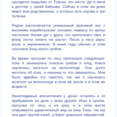
находится недалеко от Томска, это место где я жила
в детстве у своей бабушки. Сейчас в этом же доме
живут мои родственники, у которых есть корова и три
теленка.
Рядом располагается уникальный красивый лес с
высокими корабельными соснами, наверху их кроны
настолько близки дуг к другу, что пропускают свет, и
внизу почти ничего не растет. Песок в лесу зарос
мхом и черничником. В иные годы обычно в этом
сосновом бору много грибов.
Во время прогулки по лесу произошло следующее:
пока я занималась поиском грибов и ягод, Алиса
научилась кататься на велосипеде. Она долго
мечтала об этом, и наконец-то это свершилось. Мне
было вдвойне это приятно, так как я научилась
кататься на велосипеде в этом же месте и в этом же
возрасте.
Неизгладимые впечатления у дочки остались и от
пребывания на даче у моих друзей. Игра в прятки,
прогулки по лесу и на реку, а в этом месте
открывается удивительный вид на реку Томь, так как
она дает крутой изгиб, а берег довольно обрывистый.