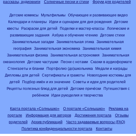
рассказы, аудиокниги
Солнечные песни и стихи
Форум для родителей
Детские комиксы
Мультфильмы
Обучающее и развивающее видео
Календари и планеры
Идеи и сценарии для дня рождения
Детские
квесты
Раскраски для детей
Поделки и мастер-классы
Логические и
развивающие задания
Азбука и обучение чтению
Детские стихи
Занимательные загадки
Занимательная этика
Занимательная
география
Занимательная экономика
Занимательная химия
Занимательная физика
Занимательная астрономия
Занимательная
океанология
Детские частушки
Песни с нотами
Сказки в аудиоформате
Стенгазеты и бланки
Портфолио (до)школьника
Медали и награды
Дипломы для детей
Сертификаты и грамоты
Новогодние костюмы для
детей
Подбор имён и их значение
Советы и идеи для родителей
Рецепты полезных блюд для детей
Детские причёски
Путешествия с
ребёнком
Идеи рукоделия и творчества
Карта портала «Солнышко»
О портале «Солнышко»
Реклама на
портале
Информация для авторов
Достижения портала
Отзывы
родителей
Архив публикаций
Часто задаваемые вопросы (FAQ)
Политика конфиденциальности портала
Контакты