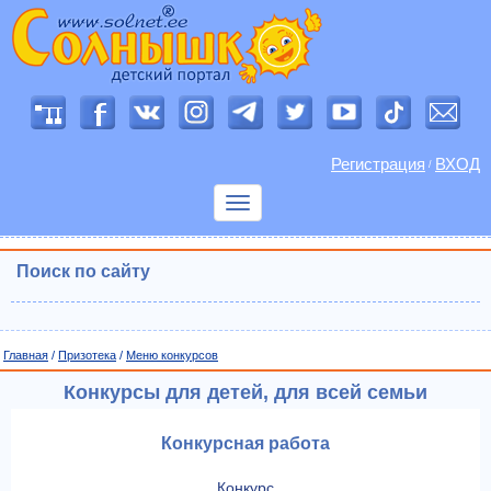
Регистрация
ВХОД
/
Показать
меню
Поиск по сайту
Главная
/
Призотека
/
Меню конкурсов
Конкурсы для детей, для всей семьи
Конкурсная работа
Конкурс