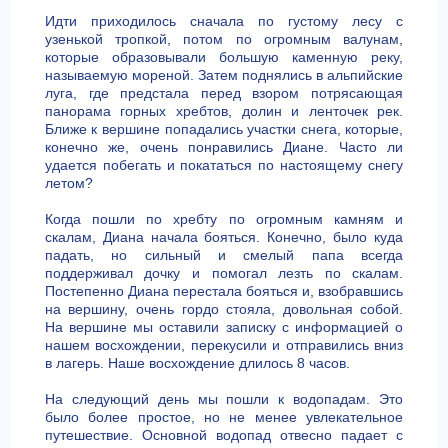
Идти приходилось сначала по густому лесу с
узенькой тропкой, потом по огромным валунам,
которые образовывали большую каменную реку,
называемую мореной. Затем поднялись в альпийские
луга, где предстала перед взором потрясающая
панорама горных хребтов, долин и ленточек рек.
Ближе к вершине попадались участки снега, которые,
конечно же, очень понравились Диане. Часто ли
удается побегать и покататься по настоящему снегу
летом?
Когда пошли по хребту по огромным камням и
скалам, Диана начала бояться. Конечно, было куда
падать, но сильный и смелый папа всегда
поддерживал дочку и помогал лезть по скалам.
Постепенно Диана перестала бояться и, взобравшись
на вершину, очень гордо стояла, довольная собой.
На вершине мы оставили записку с информацией о
нашем восхождении, перекусили и отправились вниз
в лагерь. Наше восхождение длилось 8 часов.
На следующий день мы пошли к водопадам. Это
было более простое, но не менее увлекательное
путешествие. Основной водопад отвесно падает с