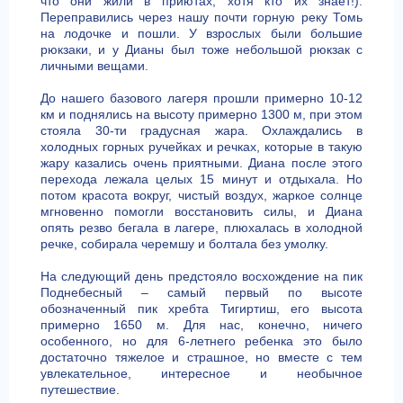
что они жили в приютах, хотя кто их знает!).
Переправились через нашу почти горную реку Томь
на лодочке и пошли. У взрослых были большие
рюкзаки, и у Дианы был тоже небольшой рюкзак с
личными вещами.
До нашего базового лагеря прошли примерно 10-12
км и поднялись на высоту примерно 1300 м, при этом
стояла 30-ти градусная жара. Охлаждались в
холодных горных ручейках и речках, которые в такую
жару казались очень приятными. Диана после этого
перехода лежала целых 15 минут и отдыхала. Но
потом красота вокруг, чистый воздух, жаркое солнце
мгновенно помогли восстановить силы, и Диана
опять резво бегала в лагере, плюхалась в холодной
речке, собирала черемшу и болтала без умолку.
На следующий день предстояло восхождение на пик
Поднебесный – самый первый по высоте
обозначенный пик хребта Тигиртиш, его высота
примерно 1650 м. Для нас, конечно, ничего
особенного, но для 6-летнего ребенка это было
достаточно тяжелое и страшное, но вместе с тем
увлекательное, интересное и необычное
путешествие.