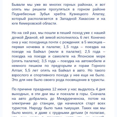
Бывали мы уже во многих горных районах, и вот
опять мы решили прогуляться в горном районе
Поднебесные Зубья хребта Кузнецкого Алатау,
который располагается в Западной Хакассии и на
юге Кемеровской области.
Но на сей раз, мы пошли в пеший поход уже с нашей
дочкой Дианой, ей зимой исполнилось 6 лет. Конечно
она у нас походница почти с рождения: в 5 месяцев –
первая ночевка в палатке; 1,5 года – поездка на
поезде на Байкал (жили в палатке); 2,5 года –
поездка на поезде и самолете на Японское море
(опять палатки); 3,5 года – поездка на автомобиле и
немного пешком по предгорьям и горам Горного
Алтая; 5,5 лет опять на Байкал в авто. Но такого
взрослого и спортивного похода у нее еще не было.
Это для нее было своего рода посвящение в туристы.
По причине праздника 12 июня у нас выдалось 4 дня
выходных, в эти дни мы и поехали в горы. Сначала
на авто добрались до Междуреченска, потом на
электричке до станции, где начинался старт всех
туристов. Народу было тьма тьмущая. Таких как мы
было много, и даже с грудными детьми (я полагаю,