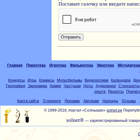
Поставьте галочку или введите напи
Главная
Призотека
Игротека
Фильмотека
Умнотека
Методитека
Конкурсы
Игры
Комиксы
Мультфильмы
Видеоролики
Календари
Ден
География
Экономика
Химия
Частушки
Ноты
Аудиокниги
Стенгазеты
опыта
Рецепты
Причёс
Карта сайта
О проекте
Реклама
Авторам
Награды
Отзывы
© 1999-2018, портал «Солнышко»
solnet.ee
Перепубл
solnet®
— зарегистрированный товарн
С