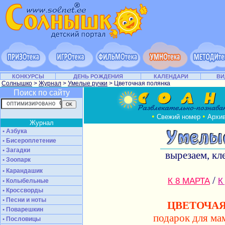
КОНКУРСЫ
ДЕНЬ РОЖДЕНИЯ
КАЛЕНДАРИ
ВИ
Солнышко
>
Журнал
>
Умелые ручки
> Цветочная полянка
Поиск по сайту
•
•
Свежий номер
Архи
Журнал
• Азбука
• Бисероплетение
• Загадки
вырезаем, кл
• Зоопарк
• Карандашик
/
К 8 МАРТА
К
• Колыбельные
• Кроссворды
• Песни и ноты
ЦВЕТОЧА
• Поварешкин
подарок для ма
• Пословицы