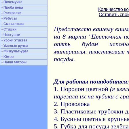
• Почемучка
• Проба пера
Количество к
• Раскраски
Оставить сво
• Ребусы
• Смекалочка
Представляю вашему вним
• Стишки
• Частушки
на 8 марта "Цветочная п
• Уроки этикета
опять
будем использо
• Умелые ручки
материалы: пластиковые т
• Физкульт-ура!
• Юмор
посуды.
• Наши авторы
Для работы понадобится:
1. Поролон цветной
(я взя
нарезала их на кубики с гр
2. Проволока
3. Пластиковые трубочки д
4. Бусины цветные крупны
5. Губка для посуды зелён