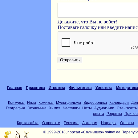
Докажите, что Вы не робот!
Поставьте галочку или введите напи
Главная
Призотека
Игротека
Фильмотека
Умнотека
Методитека
Конкурсы
Игры
Комиксы
Мультфильмы
Видеоролики
Календари
Ден
География
Экономика
Химия
Частушки
Ноты
Аудиокниги
Стенгазеты
опыта
Рецепты
Причёс
Карта сайта
О проекте
Реклама
Авторам
Награды
Отзывы
© 1999-2018, портал «Солнышко»
solnet.ee
Перепубл