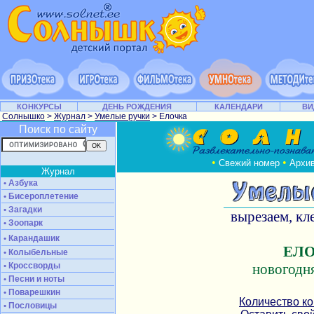
КОНКУРСЫ
ДЕНЬ РОЖДЕНИЯ
КАЛЕНДАРИ
ВИ
Солнышко
>
Журнал
>
Умелые ручки
> Елочка
Поиск по сайту
•
•
Свежий номер
Архи
Журнал
• Азбука
• Бисероплетение
• Загадки
вырезаем, кл
• Зоопарк
• Карандашик
ЕЛ
• Колыбельные
• Кроссворды
новогодн
• Песни и ноты
• Поварешкин
Количество к
• Пословицы