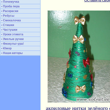
Оставить сво
• Почемучка
• Проба пера
• Раскраски
• Ребусы
• Смекалочка
• Стишки
• Частушки
• Уроки этикета
• Умелые ручки
• Физкульт-ура!
• Юмор
• Наши авторы
акриловые нитки зелёного 