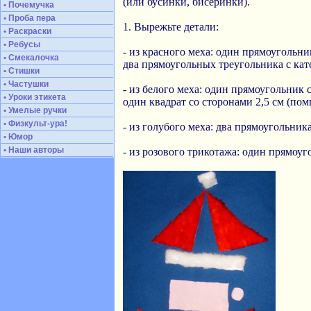
(или бусинки, бисеринки).
• Почемучка
• Проба пера
1. Вырежьте детали:
• Раскраски
• Ребусы
- из красного меха: один прямоугольни
• Смекалочка
два прямоугольных треугольника с кате
• Стишки
• Частушки
- из белого меха: один прямоугольник с
• Уроки этикета
один квадрат со сторонами 2,5 см (пом
• Умелые ручки
• Физкульт-ура!
- из голубого меха: два прямоугольника
• Юмор
• Наши авторы
- из розового трикотажа: один прямоуго