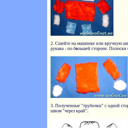
2. Сшейте на машинке или вручную шв
рукава - по б
о
льшей стороне. Полоски 
3. Полученные "трубочки" с одной сто
швом "через край".