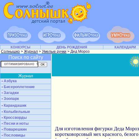
КОНКУРСЫ
ДЕНЬ РОЖДЕНИЯ
КАЛЕНДАРИ
Солнышко
>
Журнал
>
Умелые ручки
> Дед Мороз
Поиск по сайту
Журнал
• Азбука
• Бисероплетение
• Загадки
• Зоопарк
• Карандашик
• Колыбельные
• Кроссворды
• Песни и ноты
Для изготовления фигурки Деда Мороз
• Поварешкин
коротковорсовый мех красного, белого 
• Пословицы