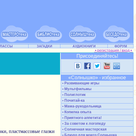
КЛАССЫ
ЗАГАДКИ
АУДИОКНИГИ
ФОРУМ
• регистрация / вход •
Присоединяйтесь!
«Солнышко» - избранное
• Развивающие игры
• Мультфильмы
• Полиглотик
• Почитай-ка
• Мама-рукодельница
• Копилка опыта
• Приятного аппетита!
• За советом к логопеду
• Солнечная мастерская
вки, пластмассовые глазки
• Блюдо для моего Солнышка