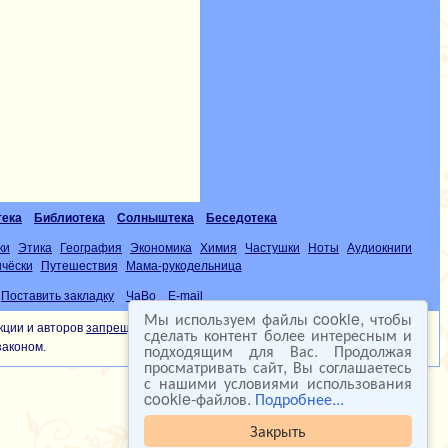
тека
Библиотека
Солныштека
Беседотека
ки
Этика
География
Экономика
Химия
Частушки
Ноты
Аудиокниги
чёски
Путешествия
Мама-рукодельница
Поставить закладку
ЧаВо
E-mail
Мы используем файлы cookie, чтобы
кции и авторов
запрещена
сделать контент более интересным и
подходящим для Вас. Продолжая
законом.
просматривать сайт, Вы соглашаетесь
с нашими условиями использования
cookie-файлов.
Подробнее...
Закрыть