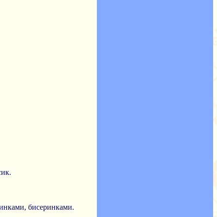
сик.
синками, бисеринками.