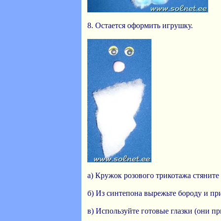
8. Остается оформить игрушку.
а) Кружок розового трикотажа стяните 
б) Из синтепона вырежьте бороду и при
в) Используйте готовые глазки (они п