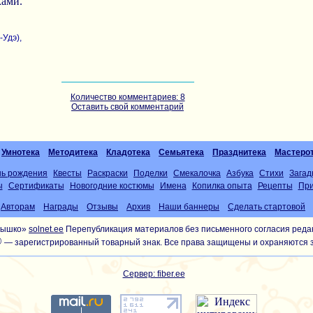
ками.
-Удэ),
Количество комментариев: 8
Оставить свой комментарий
Умнотека
Методитека
Кладотека
Семьятека
Празднитека
Мастеро
нь рождения
Квесты
Раскраски
Поделки
Смекалочка
Азбука
Стихи
Загад
ы
Сертификаты
Новогодние костюмы
Имена
Копилка опыта
Рецепты
При
Авторам
Награды
Отзывы
Архив
Наши баннеры
Сделать стартовой
лнышко»
solnet.ee
Перепубликация материалов без письменного согласия реда
®
— зарегистрированный товарный знак. Все права защищены и охраняются 
Сервер: fiber.ee