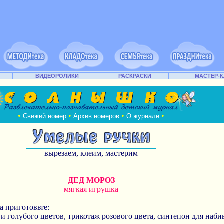
ВИДЕОРОЛИКИ
РАСКРАСКИ
МАСТЕР-
•
•
•
•
Свежий номер
Архив номеров
О журнале
вырезаем, клеим, мастерим
ДЕД МОРОЗ
мягкая игрушка
а приготовьте:
и голубого цветов, трикотаж розового цвета, синтепон для наби