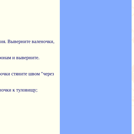
ния. Выверните валеночки,
ронам и выверните.
бочки стяните швом "через
еночки к туловищу;