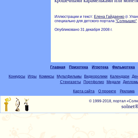
крошечными карамельками или монет
Иллюстрации и текст:
Елена Гайдаенко
(г. Улан
специально для детского портала
"Солнышко"
Опубликовано 31 декабря 2008 г.
Главная
Призотека
Игротека
Фильмотека
Конкурсы
Игры
Комиксы
Мультфильмы
Видеоролики
Календари
Де
Стенгазеты
Портфолио
Медали
Диплом
Карта сайта
О проекте
Реклама
© 1999-2018, портал «Со
solnet