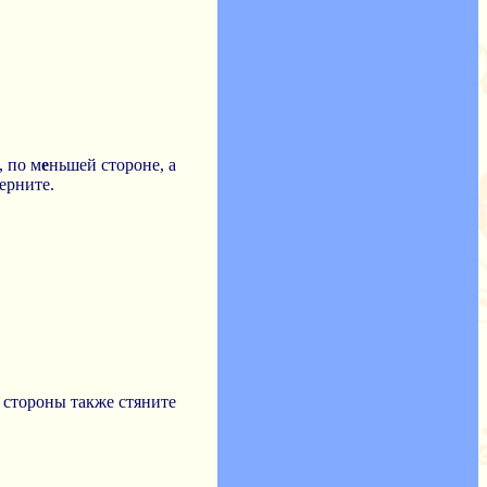
, по м
е
ньшей стороне, а
ерните.
 стороны также стяните