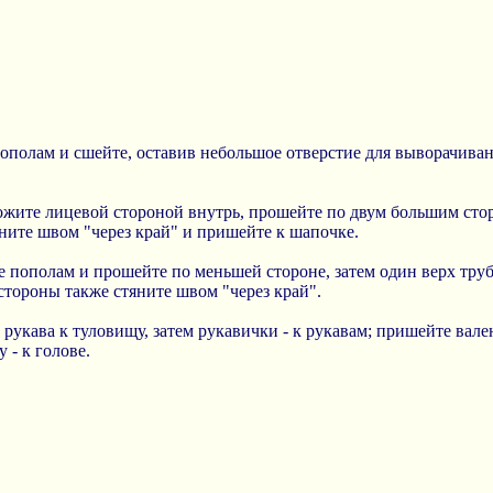
пополам и сшейте, оставив небольшое отверстие для выворачива
ложите лицевой стороной внутрь, прошейте по двум большим сто
ните швом "через край" и пришейте к шапочке.
е пополам и прошейте по меньшей стороне, затем один верх тру
стороны также стяните швом "через край".
 рукава к туловищу, затем рукавички - к рукавам; пришейте вал
 - к голове.