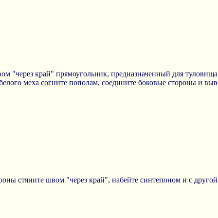
ом "через край" прямоугольник, предназначенный для туловища
белого меха согните пополам, соедините боковые стороны и выв
роны стяните швом "через край", набейте синтепоном и с другой