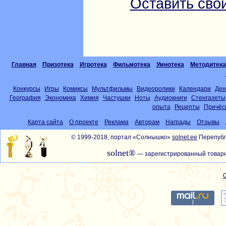
Оставить сво
Главная
Призотека
Игротека
Фильмотека
Умнотека
Методитека
Конкурсы
Игры
Комиксы
Мультфильмы
Видеоролики
Календари
Ден
География
Экономика
Химия
Частушки
Ноты
Аудиокниги
Стенгазеты
опыта
Рецепты
Причёс
Карта сайта
О проекте
Реклама
Авторам
Награды
Отзывы
© 1999-2018, портал «Солнышко»
solnet.ee
Перепубл
solnet®
— зарегистрированный товарн
С