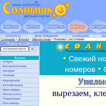
КОНКУРСЫ
ДЕНЬ РОЖДЕНИЯ
КАЛЕНДАРИ
ВИ
Солнышко
>
Журнал
>
Умелые ручки
> Упаковка с листочками
Поиск по сайту
•
Свежий н
Журнал
• Азбука
•
• Бисероплетение
номеров
• Загадки
• Зоопарк
• Карандашик
• Колыбельные
вырезаем, кл
• Кроссворды
• Песни и ноты
• Поварешкин
• Пословицы