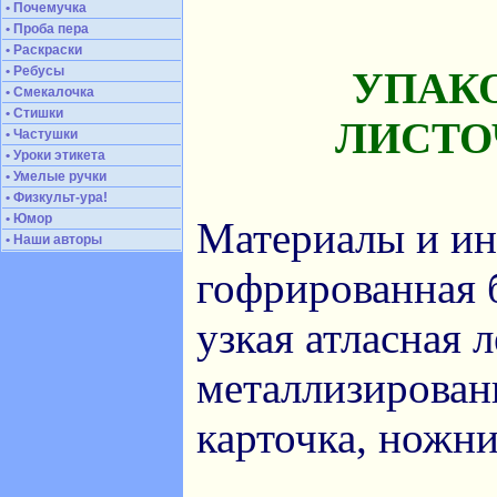
• Почемучка
• Проба пера
• Раскраски
• Ребусы
УПАК
• Смекалочка
• Стишки
ЛИСТ
• Частушки
• Уроки этикета
• Умелые ручки
• Физкульт-ура!
• Юмор
Материалы и ин
• Наши авторы
гофрированная б
узкая атласная 
металлизирован
карточка, ножни