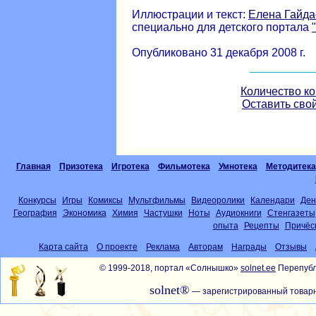
Иллюстрации и текст:
Елена Гайда
специально для детского портала
Опубликовано 31 декабря 2008 г.
Количество к
Оставить сво
Главная
Призотека
Игротека
Фильмотека
Умнотека
Методитека
Конкурсы
Игры
Комиксы
Мультфильмы
Видеоролики
Календари
Ден
География
Экономика
Химия
Частушки
Ноты
Аудиокниги
Стенгазеты
опыта
Рецепты
Причёс
Карта сайта
О проекте
Реклама
Авторам
Награды
Отзывы
© 1999-2018, портал «Солнышко»
solnet.ee
Перепубл
solnet®
— зарегистрированный товарн