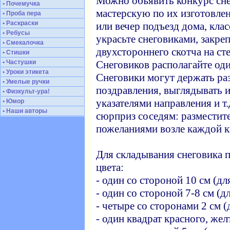
Можно объявить конкурс сне
• Почемучка
мастерскую по их изготовле
• Проба пера
• Раскраски
или вечер подъезд дома, кла
• Ребусы
украсьте снеговиками, закре
• Смекалочка
двухстороннего скотча на сте
• Стишки
• Частушки
Снеговиков располагайте оди
• Уроки этикета
Снеговики могут держать ра
• Умелые ручки
поздравления, выглядывать и
• Физкульт-ура!
указателями направления и т
• Юмор
• Наши авторы
сюрприз соседям: разместит
пожеланиями возле каждой к
Для складывания снеговика п
цвета:
- один со стороной 10 см (дл
- один со стороной 7-8 см (д
- четыре со сторонами 2 см (
- один квадрат красного, же