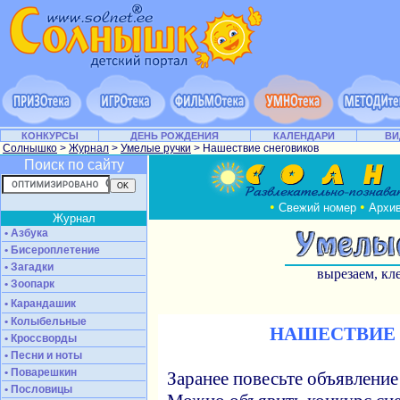
КОНКУРСЫ
ДЕНЬ РОЖДЕНИЯ
КАЛЕНДАРИ
ВИ
Солнышко
>
Журнал
>
Умелые ручки
> Нашествие снеговиков
Поиск по сайту
•
•
Свежий номер
Архи
Журнал
• Азбука
• Бисероплетение
• Загадки
вырезаем, кл
• Зоопарк
• Карандашик
• Колыбельные
НАШЕСТВИЕ
• Кроссворды
• Песни и ноты
• Поварешкин
Заранее повесьте объявление
• Пословицы