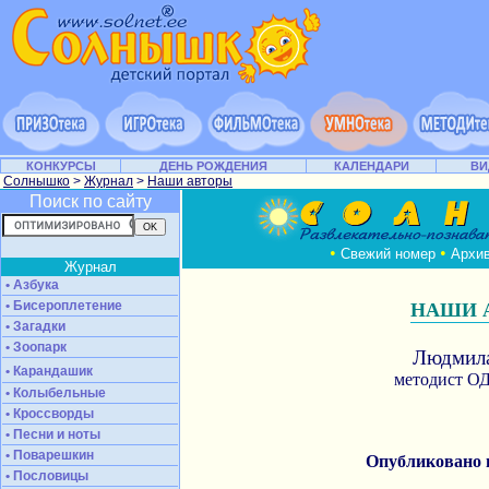
КОНКУРСЫ
ДЕНЬ РОЖДЕНИЯ
КАЛЕНДАРИ
ВИ
Солнышко
>
Журнал
>
Наши авторы
Поиск по сайту
•
•
Свежий номер
Архи
Журнал
• Азбука
• Бисероплетение
НАШИ 
• Загадки
• Зоопарк
Людмил
• Карандашик
методист 
• Колыбельные
• Кроссворды
• Песни и ноты
• Поварешкин
Опубликовано
• Пословицы