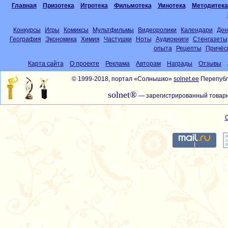
Главная
Призотека
Игротека
Фильмотека
Умнотека
Методитека
Конкурсы
Игры
Комиксы
Мультфильмы
Видеоролики
Календари
Ден
География
Экономика
Химия
Частушки
Ноты
Аудиокниги
Стенгазеты
опыта
Рецепты
Причёс
Карта сайта
О проекте
Реклама
Авторам
Награды
Отзывы
© 1999-2018, портал «Солнышко»
solnet.ee
Перепубл
solnet®
— зарегистрированный товарн
С