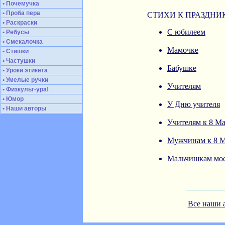
• Почемучка
• Проба пера
СТИХИ К ПРАЗДНИ
• Раскраски
С юбилеем
• Ребусы
• Смекалочка
Мамочке
• Стишки
• Частушки
Бабушке
• Уроки этикета
• Умелые ручки
Учителям
• Физкульт-ура!
• Юмор
У Дню учителя
• Наши авторы
Учителям к 8 Ма
Мужчинам к 8 М
Мальчишкам мое
Все наши 