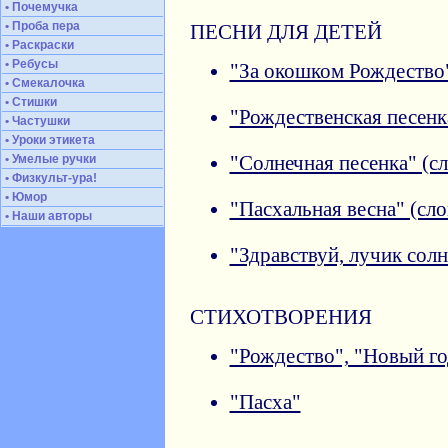
• Почемучка
• Проба пера
ПЕСНИ ДЛЯ ДЕТЕЙ
• Раскраски
• Ребусы
"За окошком Рождество"
• Смекалочка
• Стишки
"Рождественская песенка
• Частушки
• Уроки этикета
• Умелые ручки
"Солнечная песенка" (сл
• Физкульт-ура!
• Юмор
"Пасхальная весна" (сло
• Наши авторы
"Здравствуй, лучик солн
СТИХОТВОРЕНИЯ
"Рождество", "Новый го
"Пасха"