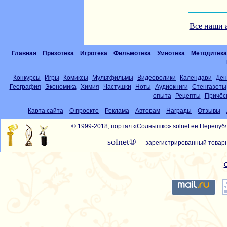
Все наши 
Главная
Призотека
Игротека
Фильмотека
Умнотека
Методитека
Конкурсы
Игры
Комиксы
Мультфильмы
Видеоролики
Календари
Ден
География
Экономика
Химия
Частушки
Ноты
Аудиокниги
Стенгазеты
опыта
Рецепты
Причёс
Карта сайта
О проекте
Реклама
Авторам
Награды
Отзывы
© 1999-2018, портал «Солнышко»
solnet.ee
Перепубл
solnet®
— зарегистрированный товарн
С