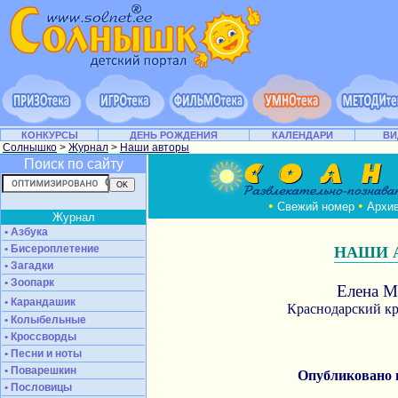
КОНКУРСЫ
ДЕНЬ РОЖДЕНИЯ
КАЛЕНДАРИ
ВИ
Солнышко
>
Журнал
>
Наши авторы
Поиск по сайту
•
•
Свежий номер
Архи
Журнал
• Азбука
• Бисероплетение
НАШИ 
• Загадки
• Зоопарк
Елена М
• Карандашик
Краснодарский кр
• Колыбельные
• Кроссворды
• Песни и ноты
• Поварешкин
Опубликовано
• Пословицы