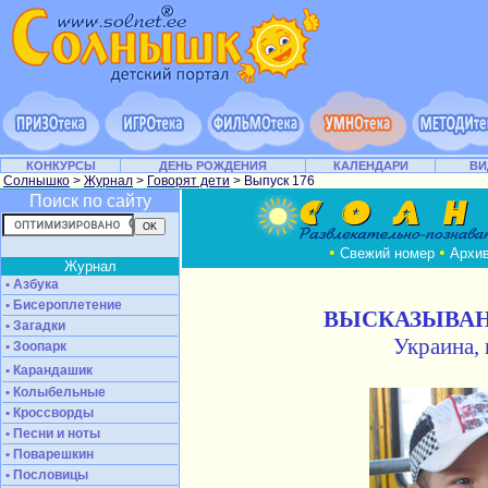
КОНКУРСЫ
ДЕНЬ РОЖДЕНИЯ
КАЛЕНДАРИ
ВИ
Солнышко
>
Журнал
>
Говорят дети
> Выпуск 176
Поиск по сайту
•
•
Свежий номер
Архи
Журнал
• Азбука
• Бисероплетение
ВЫСКАЗЫВА
• Загадки
Украина, 
• Зоопарк
• Карандашик
• Колыбельные
• Кроссворды
• Песни и ноты
• Поварешкин
• Пословицы