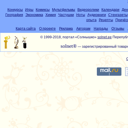
Конкурсы
Игры
Комиксы
Мультфильмы
Видеоролики
Календари
Ден
География
Экономика
Химия
Частушки
Ноты
Аудиокниги
Стенгазеты
опыта
Рецепты
Причёс
Карта сайта
О проекте
Реклама
Авторам
Награды
Отзывы
© 1999-2018, портал «Солнышко»
solnet.ee
Перепубл
solnet®
— зарегистрированный товарн
С