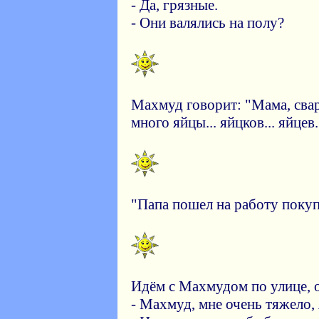
- Да, грязные.
- Они валялись на полу?
Махмуд говорит: "Мама, свари
много яйцы... яйцков... яйцев.
"Папа пошел на работу покуп
Идём с Махмудом по улице, он
- Махмуд, мне очень тяжело, 