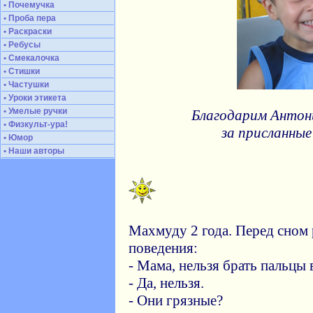
• Почемучка
• Проба пера
• Раскраски
• Ребусы
• Смекалочка
• Стишки
• Частушки
• Уроки этикета
• Умелые ручки
Благодарим Антон
• Физкульт-ура!
за присланные
• Юмор
• Наши авторы
Махмуду 2 года. Перед сном
поведения:
- Мама, нельзя брать пальцы 
- Да, нельзя.
- Они грязные?