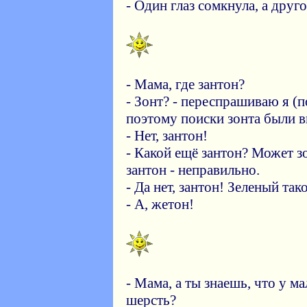
- Один глаз сомкнула, а друго
- Мама, где зантон?
- Зонт? - переспрашиваю я (
поэтому поиски зонта были в
- Нет, зантон!
- Какой ещё зантон? Может з
зантон - неправильно.
- Да нет, зантон! Зеленый так
- А, жетон!
- Мама, а ты знаешь, что у ма
шерсть?