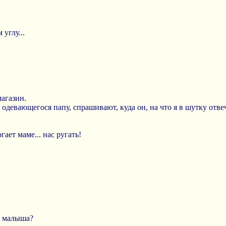
 углу...
магазин.
одевающегося папу, спрашивают, куда он, на что я в шутку отве
гает маме... нас ругать!
о малыша?