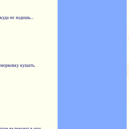
куда не ходишь...
и морковку кушать.
 потом включают в них