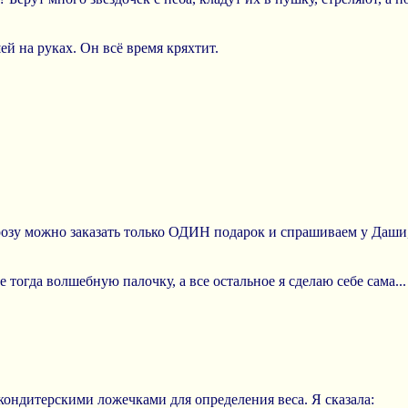
й на руках. Он всё время кряхтит.
озу можно заказать только ОДИН подарок и спрашиваем у Даши,
 тогда волшебную палочку, а все остальное я сделаю себе сама...
ондитерскими ложечками для определения веса. Я сказала: