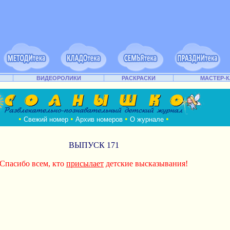
ВИДЕОРОЛИКИ
РАСКРАСКИ
МАСТЕР-
•
•
•
•
Свежий номер
Архив номеров
О журнале
ВЫПУСК 171
Спасибо всем, кто
присылает
детские высказывания!