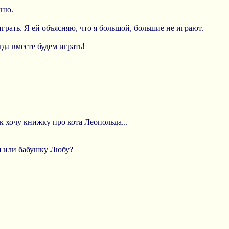
мню.
грать. Я ей объясняю, что я большой, большие не играют.
гда вместе будем играть!
ак хочу книжку про кота Леопольда...
я или бабушку Любу?