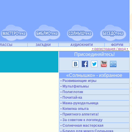
КЛАССЫ
ЗАГАДКИ
АУДИОКНИГИ
ФОРУМ
• регистрация / вход •
Присоединяйтесь!
«Солнышко» - избранное
• Развивающие игры
• Мультфильмы
• Полиглотик
• Почитай-ка
• Мама-рукодельница
• Копилка опыта
• Приятного аппетита!
• За советом к логопеду
• Солнечная мастерская
• Блюдо для моего Солнышка