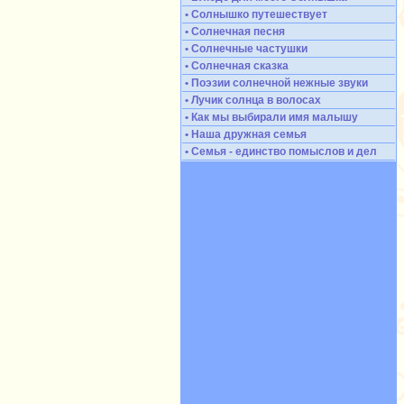
• Солнышко путешествует
• Солнечная песня
• Солнечные частушки
• Солнечная сказка
• Поэзии солнечной нежные звуки
• Лучик солнца в волосах
• Как мы выбирали имя малышу
• Наша дружная семья
• Семья - единство помыслов и дел