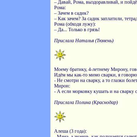
– Давай, Рома, выздоравливай, и пойдё
Рома:
– Зачем в садик?
– Как зачем? За садик заплатили, тетра
Рома (обходя лужу):
– Да... Только в грязь!
Прислала Наталья (Тюмень)
Моему братику, 4-летнему Мирону, гово
Идём мы как-то мимо сварки, я говорю
- Не смотри на сварку, а то глазки болет
Мирон:
- А если морковку кушать и на сварку с
Прислала Полина (Краснодар)
Алеша (3 года):
- Мама, а знаешь, как получается салют