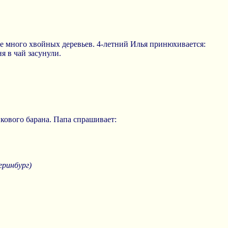
де много хвойных деревьев. 4-летний Илья принюхивается:
ня в чай засунули.
кового барана. Папа спрашивает:
еринбург)