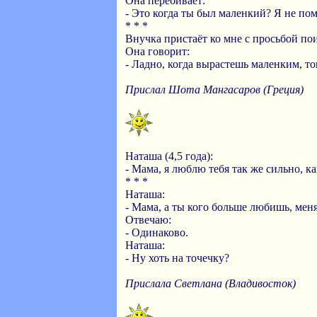
Она перебивает:
- Это когда ты был маленкий? Я не по
* * *
Внучка пристаёт ко мне с просьбой пои
Она говорит:
- Ладно, когда вырастешь маленким, то
Прислал Шота Мангасаров (Греция)
Наташа (4,5 года):
- Мама, я люблю тебя так же сильно, к
* * *
Наташа:
- Мама, а ты кого больше любишь, мен
Отвечаю:
- Одинаково.
Наташа:
- Ну хоть на точечку?
Прислала Светлана (Владивосток)