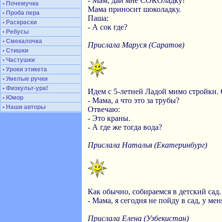
- Мам, дай мне СОКОладку!
• Почемучка
Мама приносит шоколадку.
• Проба пера
Паша:
• Раскраски
- А сок где?
• Ребусы
• Смекалочка
Прислала Маруся (Саратов)
• Стишки
• Частушки
• Уроки этикета
• Умелые ручки
• Физкульт-ура!
Идем с 5-летней Ладой мимо стройки.
• Юмор
- Мама, а что это за трубы?
• Наши авторы
Отвечаю:
- Это краны.
- А где же тогда вода?
Прислала Наталья (Екатеринбург)
Как обычно, собираемся в детский сад.
- Мама, я сегодня не пойду в сад, у ме
Прислала Елена (Узбекистан)