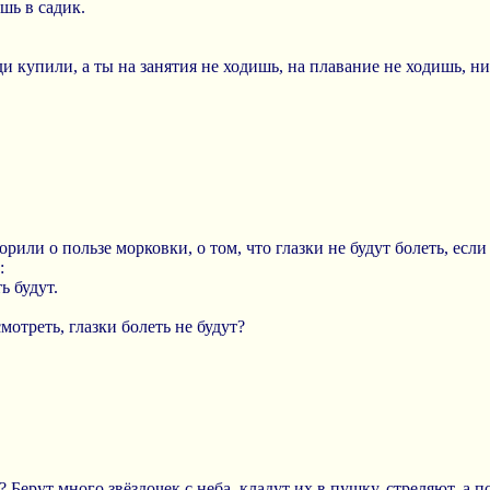
шь в садик.
ди купили, а ты на занятия не ходишь, на плавание не ходишь, ни
рили о пользе морковки, о том, что глазки не будут болеть, есл
:
ь будут.
мотреть, глазки болеть не будут?
? Берут много звёздочек с неба, кладут их в пушку, стреляют, а