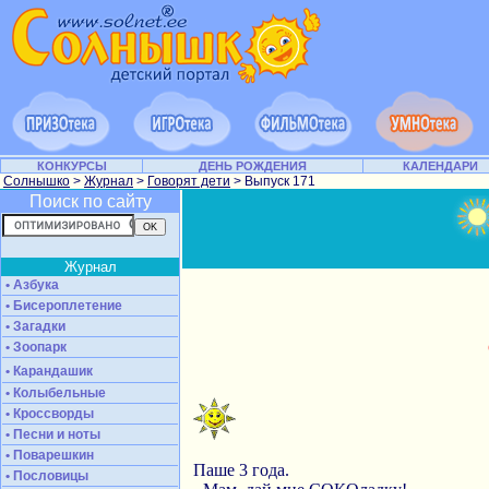
КОНКУРСЫ
ДЕНЬ РОЖДЕНИЯ
КАЛЕНДАРИ
Солнышко
>
Журнал
>
Говорят дети
> Выпуск 171
Поиск по сайту
Журнал
• Азбука
• Бисероплетение
• Загадки
• Зоопарк
• Карандашик
• Колыбельные
• Кроссворды
• Песни и ноты
• Поварешкин
Паше 3 года.
• Пословицы