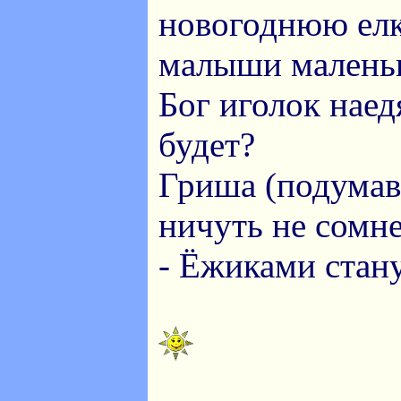
новогоднюю елку
малыши маленьк
Бог иголок наедя
будет?
Гриша (подумав
ничуть не сомне
- Ёжиками стану