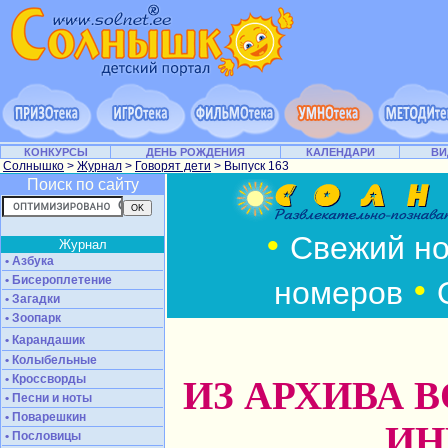
КОНКУРСЫ
ДЕНЬ РОЖДЕНИЯ
КАЛЕНДАРИ
ВИ
Солнышко
>
Журнал
>
Говорят дети
> Выпуск 163
Поиск по сайту
•
Свежий н
Журнал
• Азбука
•
• Бисероплетение
номеров
• Загадки
• Зоопарк
• Карандашик
• Колыбельные
• Кроссворды
ИЗ АРХИВА 
• Песни и ноты
• Поварешкин
И
• Пословицы