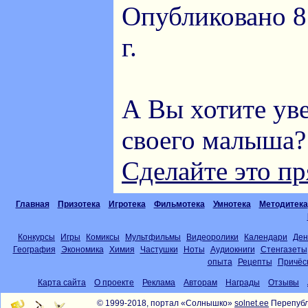
Опубликовано 8
г.
А Вы хотите ув
своего малыша?
Сделайте это пр
Главная
Призотека
Игротека
Фильмотека
Умнотека
Методитека
Конкурсы
Игры
Комиксы
Мультфильмы
Видеоролики
Календари
Ден
География
Экономика
Химия
Частушки
Ноты
Аудиокниги
Стенгазеты
опыта
Рецепты
Причёс
Карта сайта
О проекте
Реклама
Авторам
Награды
Отзывы
© 1999-2018, портал «Солнышко»
solnet.ee
Перепубл