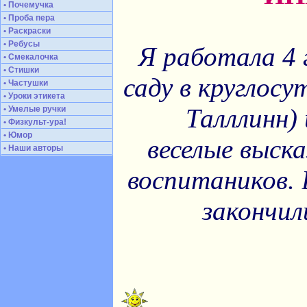
• Почемучка
• Проба пера
• Раскраски
• Ребусы
Я работала 4 
• Смекалочка
• Стишки
саду в круглосу
• Частушки
• Уроки этикета
Талллинн)
• Умелые ручки
• Физкульт-ура!
• Юмор
веселые выск
• Наши авторы
воспитаников. 
закончил