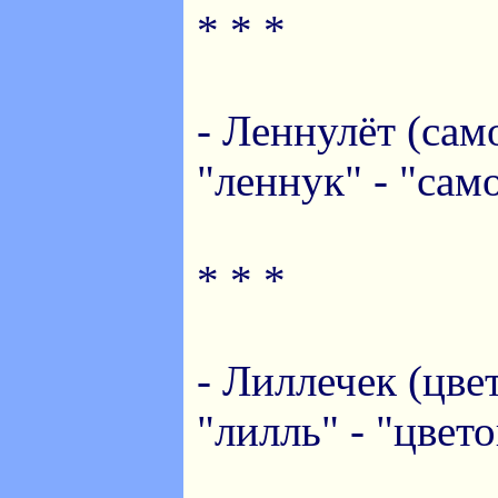
* * *
- Леннулёт (само
"леннук" - "сам
* * *
- Лиллечек (цвет
"лилль" - "цвето