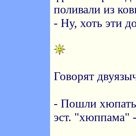
поливали из ков
- Ну, хоть эти д
Говорят двуязы
- Пошли хюпать 
эст. "хюппама" 