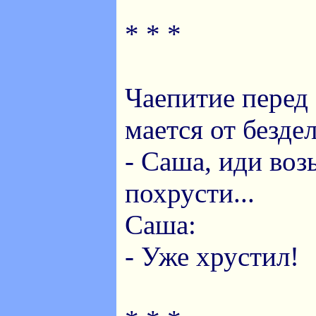
* * *
Чаепитие перед
мается от бездел
- Саша, иди воз
похрусти...
Саша:
- Уже хрустил!