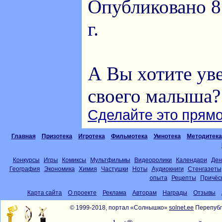
Опубликовано 8
г.
А Вы хотите ув
своего малыша?
Сделайте это прямо
Главная
Призотека
Игротека
Фильмотека
Умнотека
Методитека
Конкурсы
Игры
Комиксы
Мультфильмы
Видеоролики
Календари
Ден
География
Экономика
Химия
Частушки
Ноты
Аудиокниги
Стенгазеты
опыта
Рецепты
Причёс
Карта сайта
О проекте
Реклама
Авторам
Награды
Отзывы
© 1999-2018, портал «Солнышко»
solnet.ee
Перепубл