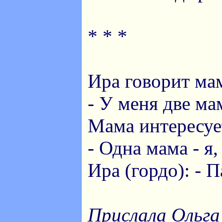
* * *
Ира говорит ма
- У меня две ма
Мама интересуе
- Одна мама - я,
Ира (гордо): - П
Прислала Ольга