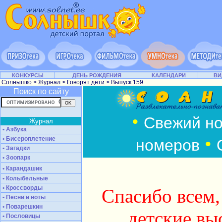
КОНКУРСЫ
ДЕНЬ РОЖДЕНИЯ
КАЛЕНДАРИ
ВИ
Солнышко
>
Журнал
>
Говорят дети
> Выпуск 159
Поиск по сайту
•
Свежий н
Журнал
• Азбука
•
• Бисероплетение
номеров
• Загадки
• Зоопарк
• Карандашик
• Колыбельные
• Кроссворды
Спасибо всем,
• Песни и ноты
• Поварешкин
детские вы
• Пословицы