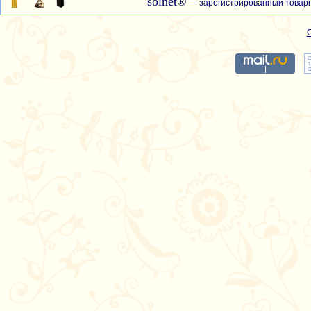
solnet®
— зарегистрированный товарн
С