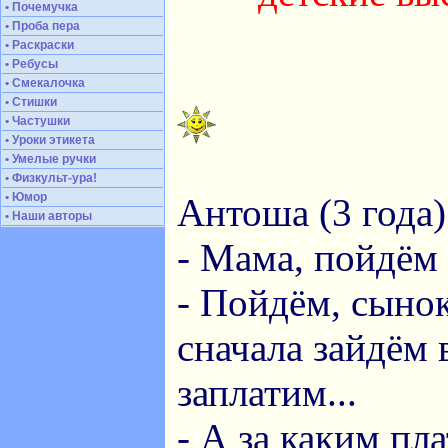
• Почемучка
• Проба пера
• Раскраски
• Ребусы
• Смекалочка
• Стишки
• Частушки
• Уроки этикета
• Умелые ручки
• Физкульт-ура!
• Юмор
Антоша (3 года)
• Наши авторы
- Мама, пойдём 
- Пойдём, сынок
сначала зайдём в
заплатим...
- А за каким пл