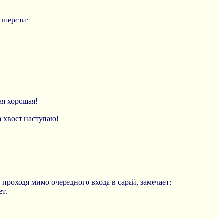
 шерсти:
ая хорошая!
на хвост наступаю!
и проходя мимо очередного входа в сарай, замечает:
ет.