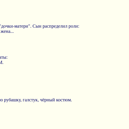
 "дочки-матери". Сын распределил роли:
 жена...
аты:
М.
ю рубашку, галстук, чёрный костюм.