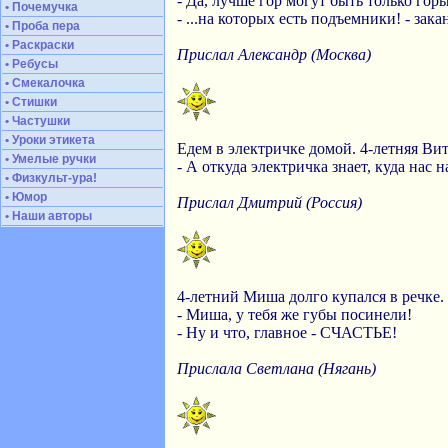
- Да, лучше гор могут быть только горы
• Почемучка
- ...на которых есть подъемники! - зака
• Проба пера
• Раскраски
Прислал Александр (Москва)
• Ребусы
• Смекалочка
• Стишки
• Частушки
• Уроки этикета
Едем в электричке домой. 4-летняя Ви
• Умелые ручки
- А откуда электричка знает, куда нас н
• Физкульт-ура!
• Юмор
Прислал Дмитрий (Россия)
• Наши авторы
4-летний Миша долго купался в речке.
- Миша, у тебя же губы посинели!
- Ну и что, главное - СЧАСТЬЕ!
Прислала Светлана (Нягань)