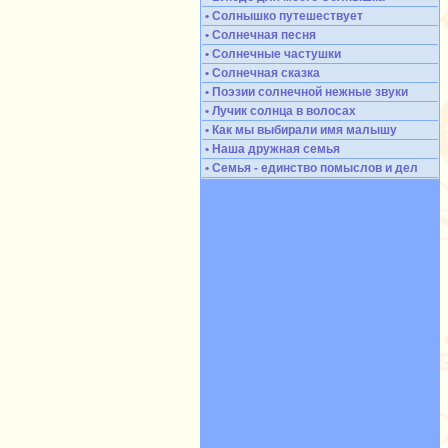
• Солнышко путешествует
• Солнечная песня
• Солнечные частушки
• Солнечная сказка
• Поэзии солнечной нежные звуки
• Лучик солнца в волосах
• Как мы выбирали имя малышу
• Наша дружная семья
• Семья - единство помыслов и дел