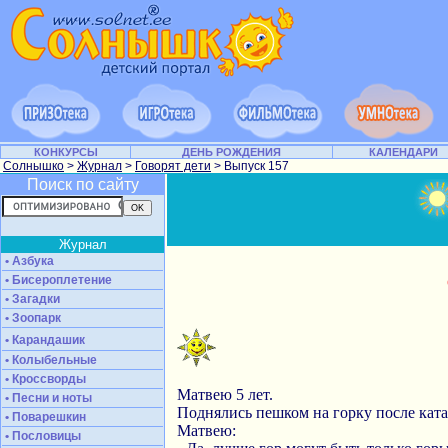
КОНКУРСЫ
ДЕНЬ РОЖДЕНИЯ
КАЛЕНДАРИ
Солнышко
>
Журнал
>
Говорят дети
> Выпуск 157
Поиск по сайту
Журнал
• Азбука
• Бисероплетение
• Загадки
• Зоопарк
• Карандашик
• Колыбельные
• Кроссворды
Матвею 5 лет.
• Песни и ноты
Поднялись пешком на горку после кат
• Поварешкин
Матвею:
• Пословицы