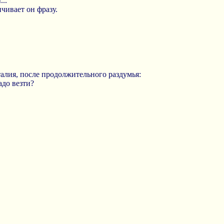
...
нчивает он фразу.
талия, после продолжительного раздумья:
адо везти?