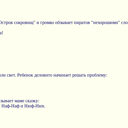
Остров сокровищ" и громко обзывает пиратов "нехорошими" сл
а!
ли свет. Ребенок деловито начинает решать проблему:
зывает маме сказку:
, Наф-Наф и Нюф-Нюх.