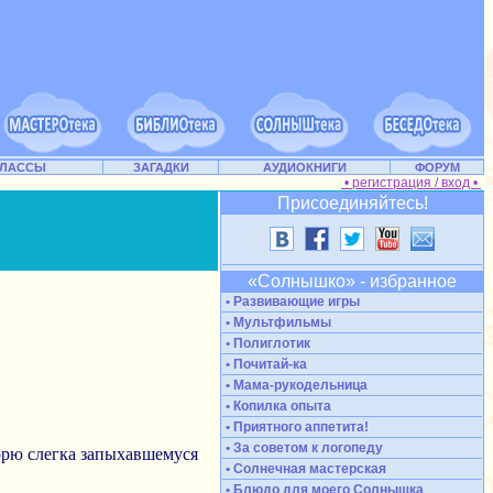
КЛАССЫ
ЗАГАДКИ
АУДИОКНИГИ
ФОРУМ
• регистрация / вход •
Присоединяйтесь!
«Солнышко» - избранное
• Развивающие игры
• Мультфильмы
• Полиглотик
• Почитай-ка
• Мама-рукодельница
• Копилка опыта
• Приятного аппетита!
• За советом к логопеду
орю слегка запыхавшемуся
• Солнечная мастерская
• Блюдо для моего Солнышка