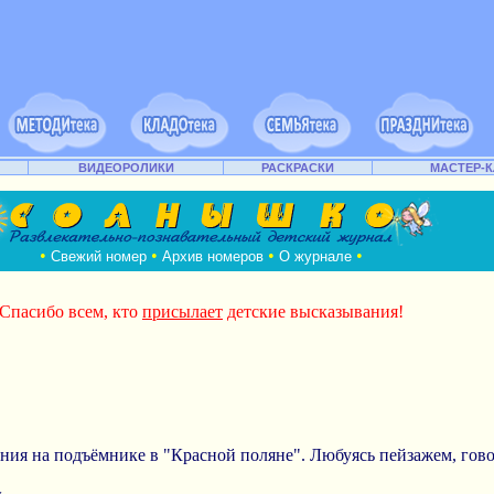
ВИДЕОРОЛИКИ
РАСКРАСКИ
МАСТЕР-
•
•
•
•
Свежий номер
Архив номеров
О журнале
Спасибо всем, кто
присылает
детские высказывания!
ания на подъёмнике в "Красной поляне". Любуясь пейзажем, гов