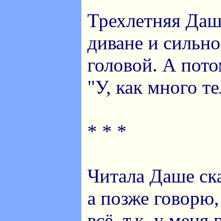
Трехлетняя Даш
диване и сильно
головой. А пото
"У, как много т
* * *
Читала Даше ска
а позже говорю,
всё, т.к. у меня 