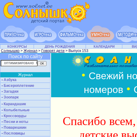
КОНКУРСЫ
ДЕНЬ РОЖДЕНИЯ
КАЛЕНДАРИ
ВИ
Солнышко
>
Журнал
>
Говорят дети
> Выпуск 153
Поиск по сайту
•
Свежий н
Журнал
• Азбука
•
• Бисероплетение
номеров
• Загадки
• Зоопарк
• Карандашик
• Колыбельные
• Кроссворды
Спасибо всем,
• Песни и ноты
• Поварешкин
детские вы
• Пословицы