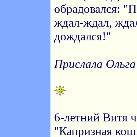
обрадовался: "П
ждал-ждал, жда
дождался!"
Прислала Ольга
6-летний Витя ч
"Капризная кошк