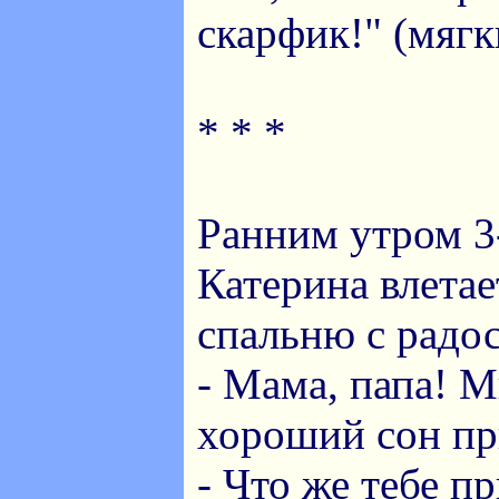
скарфик!" (мяг
* * *
Ранним утром 3
Катерина влетае
спальню с радо
- Мама, папа! М
хороший сон пр
- Что же тебе п