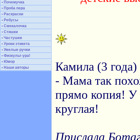
• Почемучка
• Проба пера
• Раскраски
• Ребусы
• Смекалочка
• Стишки
• Частушки
• Уроки этикета
• Умелые ручки
• Физкульт-ура!
• Юмор
Камила (3 года)
• Наши авторы
- Мама так похо
прямо копия! У 
круглая!
Прислала Ботаг