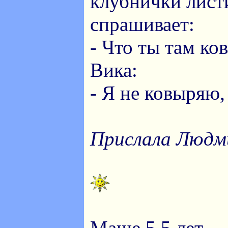
клубнички лист
спрашивает:
- Что ты там к
Вика:
- Я не ковыряю,
Прислала Людм
Маше 5,5 лет.